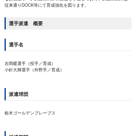
従来通りDOCK等にて育成強化を図ります。
選手派遣 概要
選手名
吉岡暖選手（投手／育成）
小針大輝選手（外野手／育成）
派遣球団
栃木ゴールデンブレーブス