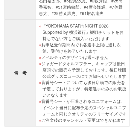
石田裕太郎、#5松尾汐恩、#2牧秀悟、#25筒
香嘉智、#51宮﨑敏郎、#4度会隆輝、#7佐野
恵太、#28勝又温史、#61蝦名達夫
『YOKOHAMA STAR☆NIGHT 2026
Supported by 横浜銀行』観戦チケットをお
持ちでない方もご購入いただけます
お申込受付期間内でも各選手上限に達し次
第、受付けを終了いたします
ノベルティのデザインは選べません
ジャガードタオルマフラー、キャップは後日
店頭での販売を予定しております。後日球団
備 考
公式グッズニュースにてお知らせいたします
背番号シートについても後日店頭での販売を
予定しておりますが、特定選手のみのお取扱
いとなります
背番号シートが圧着されるユニフォームは、
イベント当日に配布予定のスペシャルユニフ
ォームと同じクオリティのフリーサイズです
ご注文後のキャンセル・変更はできかねます