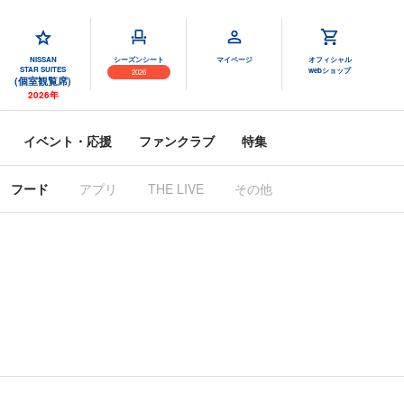
NISSAN
シーズンシート
マイページ
オフィシャル
STAR SUITES
webショップ
2026
(個室観覧席)
2026年
イベント・応援
ファンクラブ
特集
フード
アプリ
THE LIVE
その他