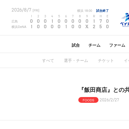
2026/8/7
横浜
18:00
試合終了
[FRI]
1
2
3
4
5
6
7
8
9
R
H
E
0
0
0
1
0
0
0
0
0
1
7
0
広島
1
0
0
0
0
1
0
0
X
2
5
0
横浜DeNA
試合
チーム
ファーム
すべて
選手・チーム
チケット
イ
『飯田商店』との
FOODS
2026/2/27