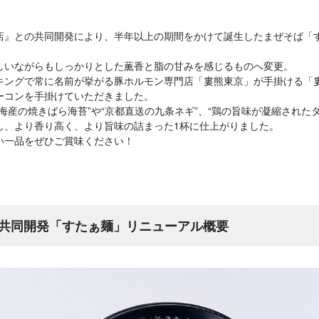
店』との共同開発により、半年以上の期間をかけて誕生したまぜそば「
しいながらもしっかりとした薫香と脂の甘みを感じるものへ変更。
キングで常に名前が挙がる豚ホルモン専門店「婁熊東京」が手掛ける「
ーコンを手掛けていただきました。
海産の焼きばら海苔”や“京都直送の九条ネギ”、“鶏の旨味が凝縮された
し、より香り高く、より旨味の詰まった1杯に仕上がりました。
い一品をぜひご賞味ください！
共同開発「すたぁ麺」リニューアル概要