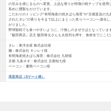
の甘みを感じるものへ変更。上品な香りが特徴の桜チップを使用
長めに燻製をかけています。
こだわりのトッピング“有明海産の焼きばら海苔”や“京都直送の九
されたタレ”の香りを今まで以上にまとった炙りベーコンへ進化し
がりました。
野球観戦でも食べやすいように、汁無しのまぜそばとなっていま
『飯田商店』店主 飯田将太さんも太鼓判を押す、食材全てにこだ
タレ：東洋水産 株式会社様
麺：株式会社 キンレイ様
有明海産焼きばら海苔：株式会社 九研様
京都 九条ネギ：株式会社 京都知七様
ベーコン：婁熊ベーコン様
濱星商店（5ゲート横）