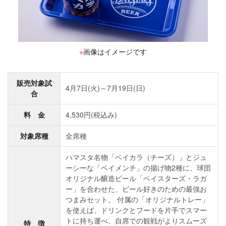
※
画像はイメージです
販売対象試
4月7日(火)～7月19日(日)
合
料 金
4,530円(税込み)
対象席種
全席種
ハマスタ名物「ベイカラ（チーズ）」とジュ
ーシーな「ベイメンチ」の揚げ物2種に、球団
オリジナル醸造ビール「ベイスターズ・ラガ
ー」を合わせた、ビール好きのための最強お
つまみセット。 付属の「オリジナルトレー」
を使えば、ドリンクとフードを片手でスマー
トに持ち運べ、自席での観戦がよりスムーズ
特 徴