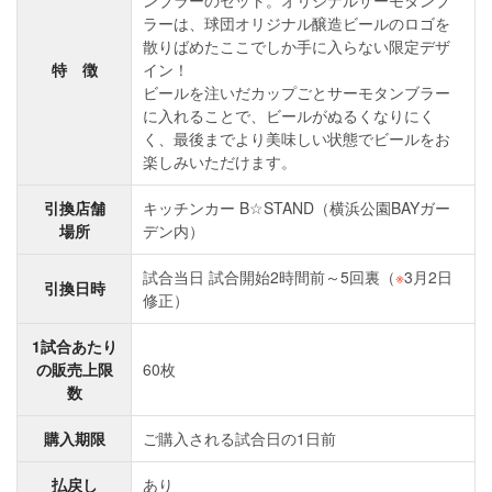
ンブラーのセット。オリジナルサーモタンブ
ラーは、球団オリジナル醸造ビールのロゴを
散りばめたここでしか手に入らない限定デザ
特 徴
イン！
ビールを注いだカップごとサーモタンブラー
に入れることで、ビールがぬるくなりにく
く、最後までより美味しい状態でビールをお
楽しみいただけます。
引換店舗
キッチンカー B☆STAND（横浜公園BAYガー
場所
デン内）
試合当日 試合開始2時間前～5回裏（
※
3月2日
引換日時
修正）
1試合あたり
の販売上限
60枚
数
購入期限
ご購入される試合日の1日前
払戻し
あり