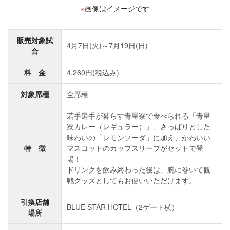
※
画像はイメージです
販売対象試
4月7日(火)～7月19日(日)
合
料 金
4,260円(税込み)
対象席種
全席種
若手選手が暮らす青星寮で食べられる「青星
寮カレー（レギュラー）」、さっぱりとした
味わいの「レモンソーダ」に加え、かわいい
特 徴
マスコットのカップスリーブがセットで登
場！
ドリンクを飲み終わった後は、腕に巻いて観
戦グッズとしてもお使いいただけます。
引換店舗
BLUE STAR HOTEL（2ゲート横）
場所