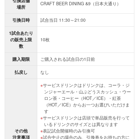
引換店舗
CRAFT BEER DINING &9（日本大通り）
場所
引換日時
試合当日 11:30～21:00
1試合あたり
の販売上限
10枚
数
購入期限
ご購入される試合日の1日前
払戻し
なし
サービスドリンクはドリンクは、コーラ・ジ
ンジャーエール・山ぶどうスカッシュ・ウー
ロン茶・コーヒー（HOT／ICE）・紅茶
（HOT／ICE）からお一つお選びいただけま
す
サービスドリンクは店頭で単品販売を行って
いるドリンクのサイズとは異なります
その他
表記試合開催時のみ引換可
注意事項
試合中止の場合のみ、引換券をお持ちの方に