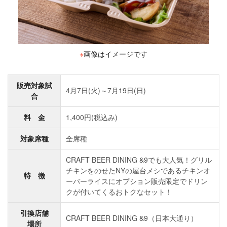
※
画像はイメージです
販売対象試
4月7日(火)～7月19日(日)
合
料 金
1,400円(税込み)
対象席種
全席種
CRAFT BEER DINING &9でも大人気！グリル
チキンをのせたNYの屋台メシであるチキンオ
特 徴
ーバーライスにオプション販売限定でドリン
クが付いてくるおトクなセット！
引換店舗
CRAFT BEER DINING &9（日本大通り）
場所