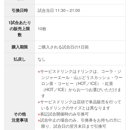
引換日時
試合当日 11:30～21:00
1試合あたり
の販売上限
10枚
数
購入期限
ご購入される試合日の1日前
払戻し
なし
サービスドリンクはドリンクは、コーラ・ジ
ンジャーエール・山ぶどうスカッシュ・ウー
ロン茶・コーヒー（HOT／ICE）・紅茶
（HOT／ICE）からお一つお選びいただけま
す
サービスドリンクは店頭で単品販売を行って
いるドリンクのサイズとは異なります
その他
表記試合開催時のみ引換可
注意事項
試合中止の場合のみ、引換券をお持ちの方に
限り、試合日の翌月末日まで引換可