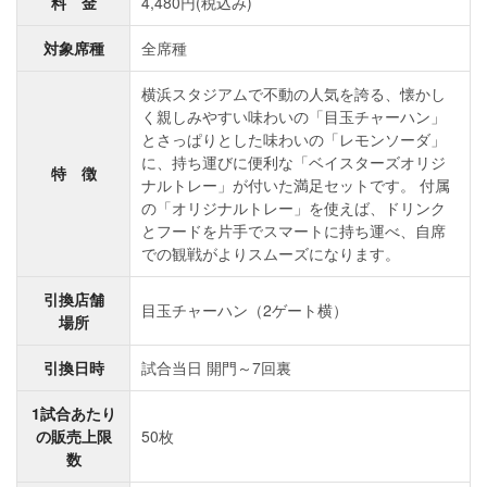
料 金
4,480円(税込み)
対象席種
全席種
横浜スタジアムで不動の人気を誇る、懐かし
く親しみやすい味わいの「目玉チャーハン」
とさっぱりとした味わいの「レモンソーダ」
に、持ち運びに便利な「ベイスターズオリジ
特 徴
ナルトレー」が付いた満足セットです。 付属
の「オリジナルトレー」を使えば、ドリンク
とフードを片手でスマートに持ち運べ、自席
での観戦がよりスムーズになります。
引換店舗
目玉チャーハン（2ゲート横）
場所
引換日時
試合当日 開門～7回裏
1試合あたり
の販売上限
50枚
数