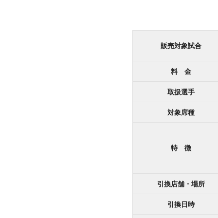
販売対象試合
料 金
取扱選手
対象席種
特 徴
引換店舗・場所
引換日時