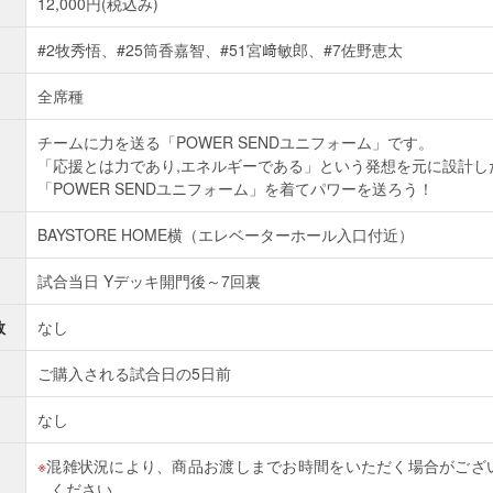
12,000円(税込み)
#2牧秀悟、#25筒香嘉智、#51宮﨑敏郎、#7佐野恵太
全席種
チームに力を送る「POWER SENDユニフォーム」です。
「応援とは力であり,エネルギーである」という発想を元に設計し
「POWER SENDユニフォーム」を着てパワーを送ろう！
BAYSTORE HOME横（エレベーターホール入口付近）
試合当日 Yデッキ開門後～7回裏
数
なし
ご購入される試合日の5日前
なし
混雑状況により、商品お渡しまでお時間をいただく場合がござ
ください