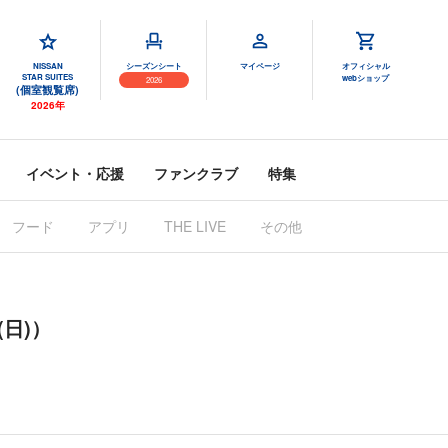
NISSAN
シーズンシート
マイページ
オフィシャル
STAR SUITES
webショップ
2026
(個室観覧席)
2026年
イベント・応援
ファンクラブ
特集
フード
アプリ
THE LIVE
その他
(日)）