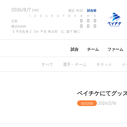
2026/8/7
横浜
18:00
試合前
[FRI]
1
2
3
4
5
6
7
8
9
R
H
E
0
0
0
広島
0
0
0
横浜DeNA
【 予告先発 】 De: 平良 拳太郎 広: 森下 暢仁
試合
チーム
ファーム
すべて
選手・チーム
チケット
イ
ベイチケにてグッズオ
GOODS
2026/2/16