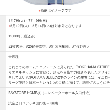
※
画像はイメージです
4月7日(火)～7月19日(日)
5月12日(火)～5月14日(木)は対象外となります
12,000円(税込み)
#2牧秀悟、#25筒香嘉智、#51宮﨑敏郎、#7佐野恵太
全席種
これまでのホームユニフォームに見られた「YOKOHAMA STRI
りエネルギッシュに貪欲に、頂点を目指す力強さを表したデザイ
そして太いYOKOHAMA BLUEの2本のラインの左右には、イエ
リーグ優勝と日本一という2つの目標に向けて、誘導灯のように
BAYSTORE HOME横（エレベーターホール入口付近）
試合当日 Yデッキ開門後～7回裏