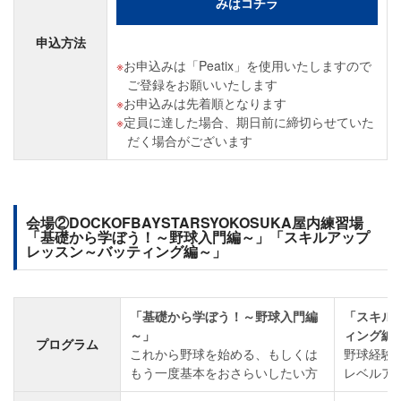
みはコチラ
申込方法
お申込みは「Peatix」を使用いたしますので
ご登録をお願いいたします
お申込みは先着順となります
定員に達した場合、期日前に締切らせていた
だく場合がございます
会場②DOCKOFBAYSTARSYOKOSUKA屋内練習場
「基礎から学ぼう！～野球入門編～」「スキルアップ
レッスン～バッティング編～」
「基礎から学ぼう！～野球入門編
「スキル
～」
ィング編
プログラム
これから野球を始める、もしくは
野球経験
もう一度基本をおさらいしたい方
レベルア