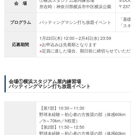
①横浜スタジアム屋内練習場
②DOCK
会 場
所在時：神奈川県横浜市中区横浜公園
〒237
「基礎
プログラム
バッティングマシン打ち放題イベント
「スキ
1月22日(木) 12:00～2月4日(水) 23:59
応募期間
お申込みは先着順となります
定員に達した場合、期日前に締切らせていただく
会場①横浜スタジアム屋内練習場
バッティングマシン打ち放題イベント
【第1部】10:30～11:30
野球未経験～初心者の方推奨の部（体感60km
／h～70km／h程度）
【第2部】11:50～12:50
野球未経験～初心者の方推奨の部（体感60km