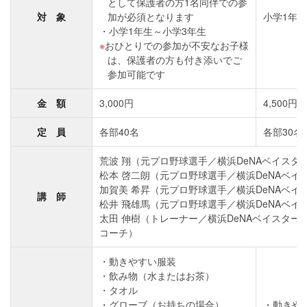
として保護者の方1名同伴での参
対 象
加が必須となります
小学1年生
小学1年生～小学3年生
おひとりでの参加が不安なお子様
は、保護者の方も付き添いでご
参加可能です
金 額
3,000円
4,500円
定 員
各部40名
各部30名
荒波 翔（元プロ野球選手／横浜DeNAベイスターズ 
松本 啓二朗（元プロ野球選手／横浜DeNAベイスタ
加賀美 希昇（元プロ野球選手／横浜DeNAベイスタ
講 師
松井 飛雄馬（元プロ野球選手／横浜DeNAベイスタ
太田 伸樹（トレーナー／横浜DeNAベイスター
コーチ）
動きやすい服装
飲み物（水またはお茶）
タオル
グローブ（お持ちの場合）
動きや