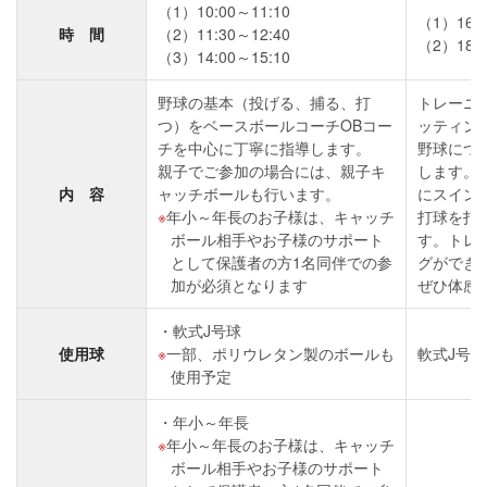
（1）10:00～11:10
（1）16:0
時 間
（2）11:30～12:40
（2）18:0
（3）14:00～15:10
野球の基本（投げる、捕る、打
トレーニ
つ）をベースボールコーチOBコー
ッティン
チを中心に丁寧に指導します。
野球につ
親子でご参加の場合には、親子キ
します。
内 容
ャッチボールも行います。
にスイン
年小～年長のお子様は、キャッチ
打球を打
ボール相手やお子様のサポート
す。トレ
として保護者の方1名同伴での参
グができ
加が必須となります
ぜひ体感
軟式J号球
使用球
一部、ポリウレタン製のボールも
軟式J号球
使用予定
年小～年長
年小～年長のお子様は、キャッチ
ボール相手やお子様のサポート