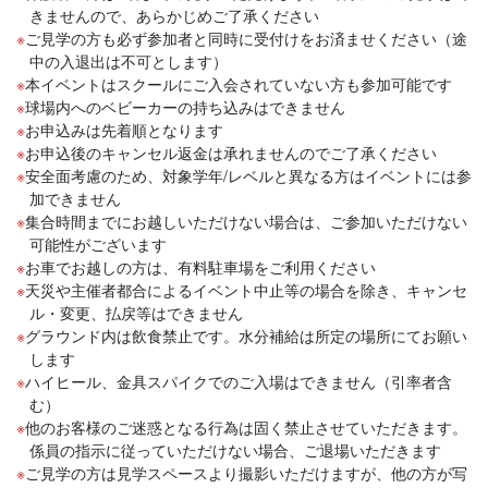
きませんので、あらかじめご了承ください
ご見学の方も必ず参加者と同時に受付けをお済ませください（途
中の入退出は不可とします）
本イベントはスクールにご入会されていない方も参加可能です
球場内へのベビーカーの持ち込みはできません
お申込みは先着順となります
お申込後のキャンセル返金は承れませんのでご了承ください
安全面考慮のため、対象学年/レベルと異なる方はイベントには参
加できません
集合時間までにお越しいただけない場合は、ご参加いただけない
可能性がございます
お車でお越しの方は、有料駐車場をご利用ください
天災や主催者都合によるイベント中止等の場合を除き、キャンセ
ル・変更、払戻等はできません
グラウンド内は飲食禁止です。水分補給は所定の場所にてお願い
します
ハイヒール、金具スパイクでのご入場はできません（引率者含
む）
他のお客様のご迷惑となる行為は固く禁止させていただきます。
係員の指示に従っていただけない場合、ご退場いただきます
ご見学の方は見学スペースより撮影いただけますが、他の方が写