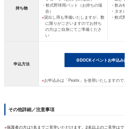
軟式野球用バット（お持ちの場
飲み物
持ち物
合）
タオル
貸出し用も準備いたしますが、数
軟式野
に限りがございますのでお持ち
の方はご自身にてご準備くださ
い
②DOCKイベントお申込みは
申込方法
お申込みは「Peatix」を使用いたしますので
その他詳細／注意事項
保護者の方は1名までご見学いただけます。2名以上のご見学はで