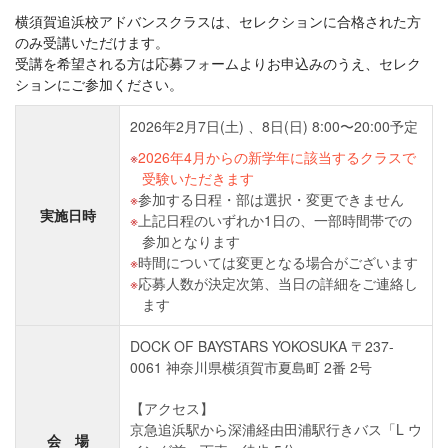
横須賀追浜校アドバンスクラスは、セレクションに合格された方
のみ受講いただけます。
受講を希望される方は応募フォームよりお申込みのうえ、セレク
ションにご参加ください。
2026年2⽉7⽇(土) 、8日(日) 8:00〜20:00予定
2026年4⽉からの新学年に該当するクラスで
受験いただきます
参加する日程・部は選択・変更できません
実施日時
上記日程のいずれか1日の、一部時間帯での
参加となります
時間については変更となる場合がございます
応募⼈数が決定次第、当日の詳細をご連絡し
ます
DOCK OF BAYSTARS YOKOSUKA 〒237-
0061 神奈川県横須賀市夏島町 2番 2号
【アクセス】
京急追浜駅から深浦経由⽥浦駅⾏きバス「L ウ
会 場