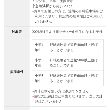
イング前」下⾞、徒歩 5分
京急追浜駅から徒歩 20 分
お⾞でお越しの⽅は、近隣の有料駐⾞場をご
利⽤ください。施設内の駐⾞場はご利⽤いた
だけません
対象者
2026年4⽉より新⼩学 4〜6 年⽣になるお⼦様
小学4
野球経験者で遠投40m以上投げ
年生
ることができる
小学5
野球経験者で遠投50m以上投げ
年生
ることができる
参加条件
小学6
野球経験者で遠投60m以上投げ
年生
ることができる
野球経験が無い方は参加できません
遠投の記録は自己申告となります。当日の計
測はございません