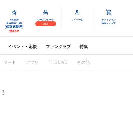
NISSAN
シーズンシート
マイページ
オフィシャル
STAR SUITES
webショップ
2026
(個室観覧席)
2026年
イベント・応援
ファンクラブ
特集
フード
アプリ
THE LIVE
その他
場！