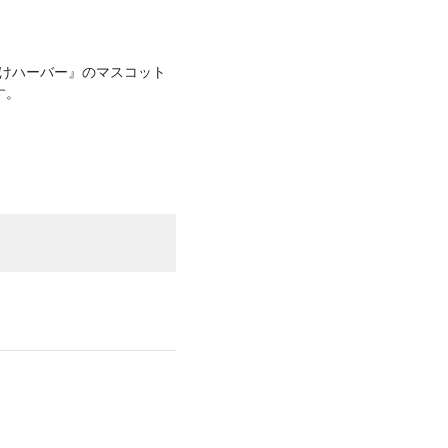
by ありあけハーバー』のマスコット
す。