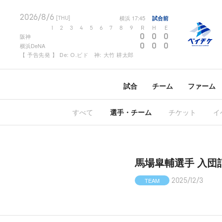
2026/8/6
横浜
17:45
試合前
[THU]
1
2
3
4
5
6
7
8
9
R
H
E
0
0
0
阪神
0
0
0
横浜DeNA
【 予告先発 】 De: O.ビド 神: 大竹 耕太郎
試合
チーム
ファーム
すべて
選手・チーム
チケット
イ
馬場皐輔選手 入団
TEAM
2025/12/3