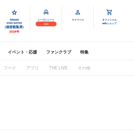
NISSAN
シーズンシート
マイページ
オフィシャル
STAR SUITES
webショップ
2026
(個室観覧席)
2026年
イベント・応援
ファンクラブ
特集
フード
アプリ
THE LIVE
その他