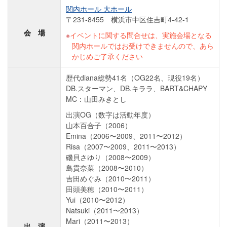
関内ホール 大ホール
〒231-8455 横浜市中区住吉町4-42-1
会 場
イベントに関する問合せは、実施会場となる
関内ホールではお受けできませんので、あら
かじめご了承ください
歴代diana総勢41名（OG22名、現役19名）
DB.スターマン、DB.キララ、BART&CHAPY
MC：山田みきとし
出演OG（数字は活動年度）
山本百合子（2006）
Emina（2006〜2009、2011〜2012）
Risa（2007〜2009、2011〜2013）
磯貝さゆり（2008〜2009）
島貫奈菜（2008〜2010）
吉田めぐみ（2010〜2011）
田頭美穂（2010〜2011）
Yui（2010〜2012）
Natsuki（2011〜2013）
Mari（2011〜2013）
出 演