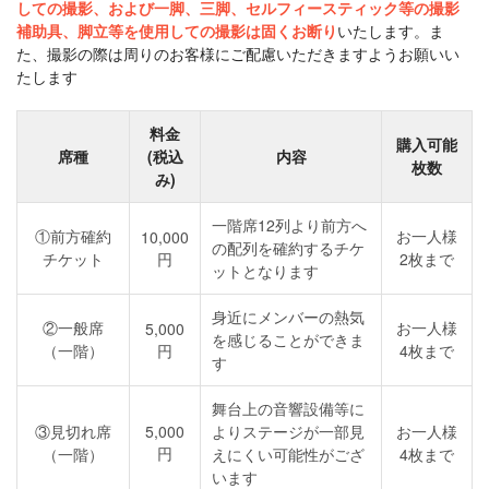
しての撮影、および一脚、三脚、セルフィースティック等の撮影
補助具、脚立等を使用しての撮影は固くお断り
いたします。ま
た、撮影の際は周りのお客様にご配慮いただきますようお願いい
たします
料金
購入可能
席種
(税込
内容
枚数
み)
一階席12列より前方へ
①前方確約
お一人様
10,000
の配列を確約するチケ
チケット
円
2枚まで
ットとなります
身近にメンバーの熱気
②一般席
お一人様
5,000
を感じることができま
（一階）
円
4枚まで
す
舞台上の音響設備等に
③見切れ席
5,000
よりステージが一部見
お一人様
円
（一階）
えにくい可能性がござ
4枚まで
います