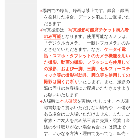
場内での録音、録画は禁止です。録音・録画
を発見した場合、データを消去しご退場いた
だきます
写真撮影は、
写真撮影可能席チケット購入者
のみ可能
となります。使用可能なカメラは、
「デジタルカメラ」「一眼レフカメラ」のみ
とさせていただきます。なお、
ケータイ電
話・スマホ・タブレットのカメラ機能を用い
た撮影、動画の撮影、フラッシュを使用して
の撮影、および一脚、三脚、セルフィーステ
ィック等の撮影補助具、脚立等を使用しての
撮影は固くお断り
いたします。また、撮影の
際は周りのお客様にご配慮いただきますよう
お願いいたします
入場時に
本人確認
を実施いたします。本人確
認書類をご提示いただけない場合や、不備が
ある場合はご入場いただけません。また、ご
家族・ご友人を含め第三者に売買・譲渡（金
銭のやり取りがない場合も含む）は禁止で
す。いかなる方法・理由であっても、転売・