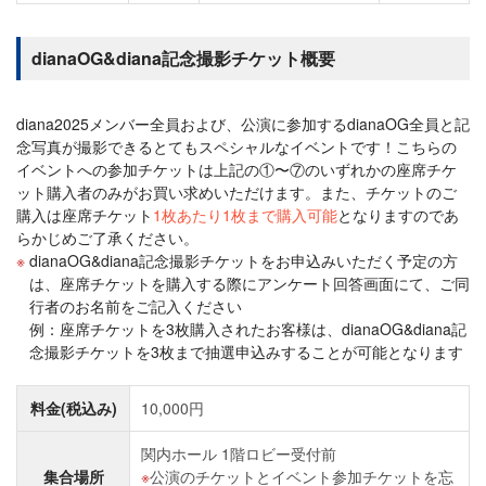
dianaOG&diana記念撮影チケット概要
diana2025メンバー全員および、公演に参加するdianaOG全員と記
念写真が撮影できるとてもスペシャルなイベントです！こちらの
イベントへの参加チケットは上記の①〜⑦のいずれかの座席チケ
ット購入者のみがお買い求めいただけます。また、チケットのご
購入は座席チケット
1枚あたり1枚まで購入可能
となりますのであ
らかじめご了承ください。
dianaOG&diana記念撮影チケットをお申込みいただく予定の方
は、座席チケットを購入する際にアンケート回答画面にて、ご同
行者のお名前をご記入ください
例：座席チケットを3枚購入されたお客様は、dianaOG&diana記
念撮影チケットを3枚まで抽選申込みすることが可能となります
料金(税込み)
10,000円
関内ホール 1階ロビー受付前
集合場所
公演のチケットとイベント参加チケットを忘