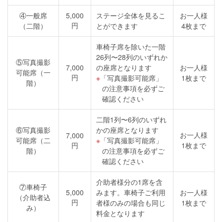
④一般席
5,000
ステージ全体を見るこ
お一人様
円
（二階）
とができます
4枚まで
車椅子席を除いた一階
26列〜28列のいずれか
⑤写真撮影
7,000
の座席となります
お一人様
可能席（一
円
「写真撮影可能席」
1枚まで
階）
の注意事項を必ずご
確認ください
二階1列〜6列のいずれ
⑥写真撮影
かの座席となります
お一人様
7,000
可能席（二
「写真撮影可能席」
円
1枚まで
階）
の注意事項を必ずご
確認ください
介助者様分の1席を含
⑦車椅子
5,000
みます。車椅子ご利用
お一人様
（介助者込
円
者様のみの場合も同じ
1枚まで
み）
料金となります