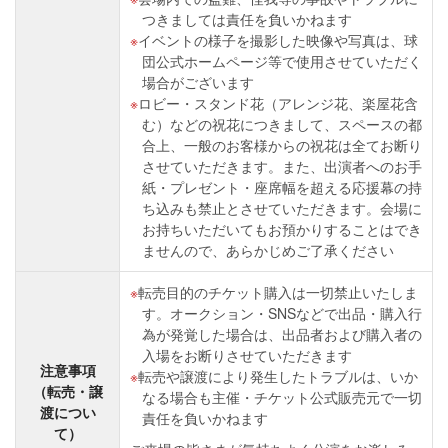
つきましては責任を負いかねます
イベントの様子を撮影した映像や写真は、球
団公式ホームページ等で使用させていただく
場合がございます
ロビー・スタンド花（アレンジ花、楽屋花含
む）などの祝花につきまして、スペースの都
合上、一般のお客様からの祝花は全てお断り
させていただきます。また、出演者へのお手
紙・プレゼント・座席幅を超える応援幕の持
ち込みも禁止とさせていただきます。会場に
お持ちいただいてもお預かりすることはでき
ませんので、あらかじめご了承ください
転売目的のチケット購入は一切禁止いたしま
す。オークション・SNSなどで出品・購入行
為が発覚した場合は、出品者および購入者の
入場をお断りさせていただきます
注意事項
転売や譲渡により発生したトラブルは、いか
（転売・譲
なる場合も主催・チケット公式販売元で一切
渡につい
責任を負いかねます
て）