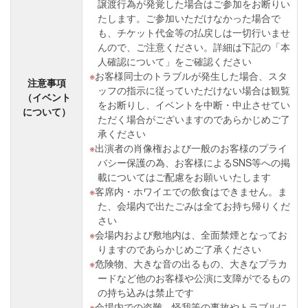
譲渡行為が発覚した場合はご参加をお断りい
たします。ご参加いただけなかった場合で
も、チケット代金等の払戻しは一切行いませ
んので、ご注意ください。詳細は下記の「本
人確認について」をご確認ください
お客様同士のトラブルが発生した場合、スタ
注意事項
ッフの指示に従っていただけない場合は観覧
（イベント
をお断りし、イベントを中断・中止させてい
について）
ただく場合がございますのであらかじめご了
承ください
出演者の肖像権および一般のお客様のプライ
バシー保護の為、お客様によるSNS等への掲
載についてはご配慮をお願いいたします
客席内・ホワイエでの飲食はできません。ま
た、会場内で出たごみは全てお持ち帰りくだ
さい
会場内および敷地内は、全面禁煙となってお
りますのであらかじめご了承ください
危険物、大きな音の出るもの、大きなプラカ
ードなど他のお客様や公演に支障がでるもの
の持ち込みは禁止です
会場内での盗難、怪我等の事故やトラブルに