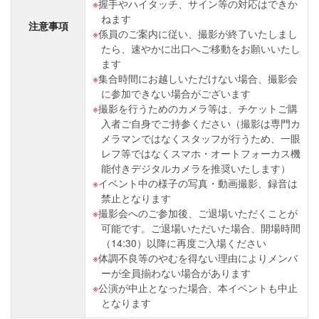
握手やハイタッチ、サイン等の対応はできか
ねます
注意事項
係員のご案内に従い、撮影が終了いたしまし
たら、速やかに出口へご移動をお願いいたし
ます
集合時間にお越しいただけない場合、撮影会
に参加できない場合がございます
撮影を行うためのカメラ等は、チケットご購
入者ご自身でご持参ください（撮影は専門カ
メラマンではなくスタッフが行うため、一眼
レフ等ではなくスマホ・オートフォーカス機
能付きデジタルカメラを推奨いたします）
イベント中の様子の写真・動画撮影、録音は
禁止となります
撮影会へのご参加後、ご退場いただくことが
可能です。ご退場いただいた場合、開場時間
（14:30）以降に再度ご入場ください
体調不良等のやむを得ない理由によりメンバ
ーが全員揃わない場合があります
公演が中止となった場合、本イベントも中止
となります