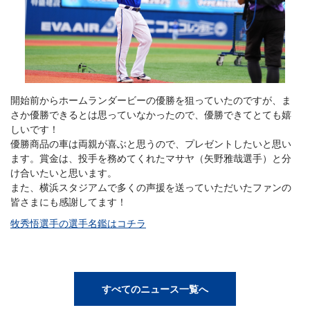
開始前からホームランダービーの優勝を狙っていたのですが、ま
さか優勝できるとは思っていなかったので、優勝できてとても嬉
しいです！
優勝商品の車は両親が喜ぶと思うので、プレゼントしたいと思い
ます。賞金は、投手を務めてくれたマサヤ（矢野雅哉選手）と分
け合いたいと思います。
また、横浜スタジアムで多くの声援を送っていただいたファンの
皆さまにも感謝してます！
牧秀悟選手の選手名鑑はコチラ
すべてのニュース一覧へ