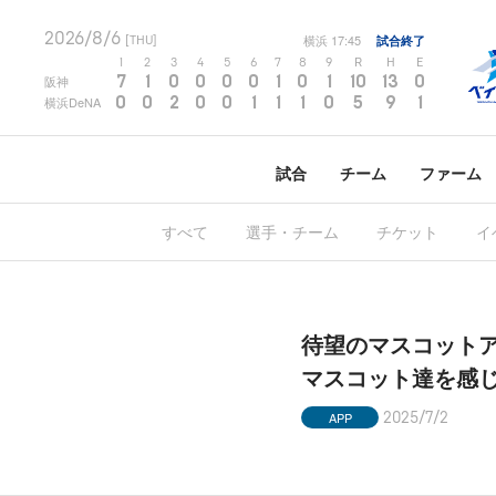
2026/8/6
横浜
17:45
試合終了
[THU]
1
2
3
4
5
6
7
8
9
R
H
E
7
1
0
0
0
0
1
0
1
10
13
0
阪神
0
0
2
0
0
1
1
1
0
5
9
1
横浜DeNA
試合
チーム
ファーム
すべて
選手・チーム
チケット
イ
待望のマスコットア
マスコット達を感
APP
2025/7/2