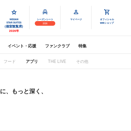
NISSAN
シーズンシート
マイページ
オフィシャル
STAR SUITES
webショップ
2026
(個室観覧席)
2026年
イベント・応援
ファンクラブ
特集
フード
アプリ
THE LIVE
その他
くに、もっと深く、