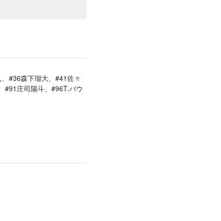
、#36森下瑠大、#41佐々
#91庄司陽斗、#96T.バウ