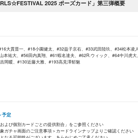
IRLS☆FESTIVAL 2025 ポーズカード」第三弾概要
#16大貫晋一、#18小園健太、#32益子京右、#33武田陸玖、#34松本凌人
山本祐大、#56田内真翔、#61蝦名達夫、#62R.ウィック、#64中川虎大、
1吉岡暖、#130近藤大雅、#193高見澤郁魅
0～予定
および個別カードごとの提供割合」をご参照ください
象ガチャ画面のご注意事項＞カードラインナップよりご確認ください
となる可能性がございます。あらかじめご了承ください