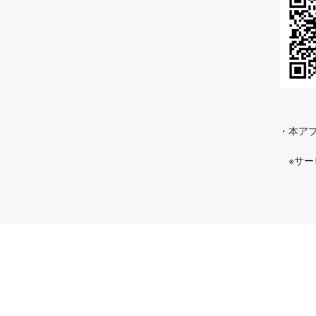
・本アプ
※サ