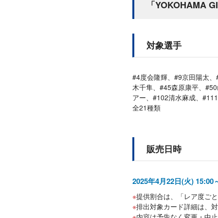
「YOKOHAMA G
対象選手
#4度会隆輝、#9京田陽太、
木千隼、#45森原康平、#50
アー、#102清水麻成、#11
全21種類
販売日時
2025年4月22日(火) 15:0
提供割合は、「レア度ごと
排出対象カード詳細は、対
内容は予告なく変更・中止