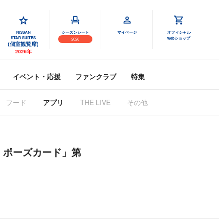
NISSAN
シーズンシート
マイページ
オフィシャル
STAR SUITES
webショップ
2026
(個室観覧席)
2026年
イベント・応援
ファンクラブ
特集
フード
アプリ
THE LIVE
その他
025 ポーズカード」第