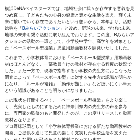
横浜DeNAベイスターズでは、地域社会に我々が存在する意義を見
つめ直し、子どもたちの心身の健康と豊かな生活を支え、輝く未
来に繋いでいく存在でありたいという想いから、本年より、活動
総称を「
Bみらいアクション
」と改め、野球の未来、学びの未来、
地域の未来を繋ぐ活動に取り組んでおります。この度、Bみらいア
クションの活動の一環として、小学校中学年、高学年を対象とし
た「ベースボール型授業」児童用動画教材を開発いたしました。
これまで、小学校体育における「ベースボール型授業」用動画教
材はほとんどなく、一部教員向けの教材が存在する程度の状況で
した。また一方で、現場で指導する小学校の先生方におこなった
調査によって「ベースボール型」に対する先生方の認識が明らか
になり、「ルールが複雑」「動作が難しい」など扱いにくい単元
という認識があることも明らかになりました。
この現状を打開するべく、「ベースボール型授業」をより楽し
く、充実したものにするために神奈川県内の先生方の声を参考
に、専門家の監修のもと開発したのが、この度リリースした動画
教材となります。
プロ野球球団として「小学校体育授業における新たな動画教材の
開発、ご提供を通じて児童の楽しく充実した学校生活を支えた
い」そんな願いが込められた教材になっています。