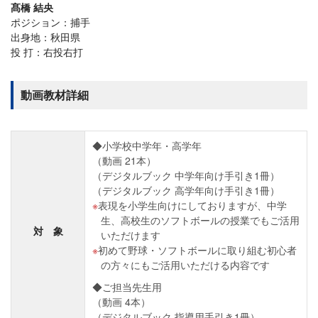
髙橋 結央
ポジション：捕手
出身地：秋田県
投 打：右投右打
動画教材詳細
◆小学校中学年・高学年
（動画 21本）
（デジタルブック 中学年向け手引き1冊）
（デジタルブック 高学年向け手引き1冊）
表現を小学生向けにしておりますが、中学
生、高校生のソフトボールの授業でもご活用
対 象
いただけます
初めて野球・ソフトボールに取り組む初心者
の方々にもご活用いただける内容です
◆ご担当先生用
（動画 4本）
（デジタルブック 指導用手引き1冊）