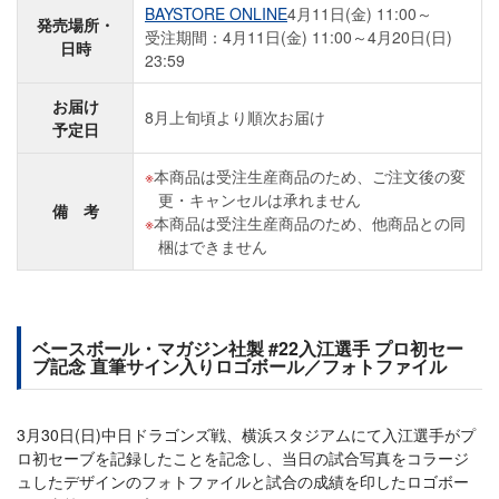
BAYSTORE ONLINE
4月11日(金) 11:00～
発売場所・
受注期間：4月11日(金) 11:00～4月20日(日)
日時
23:59
お届け
8月上旬頃より順次お届け
予定日
本商品は受注生産商品のため、ご注文後の変
更・キャンセルは承れません
備 考
本商品は受注生産商品のため、他商品との同
梱はできません
ベースボール・マガジン社製 #22入江選手 プロ初セー
ブ記念 直筆サイン入りロゴボール／フォトファイル
3月30日(日)中日ドラゴンズ戦、横浜スタジアムにて入江選手がプ
ロ初セーブを記録したことを記念し、当日の試合写真をコラージ
ュしたデザインのフォトファイルと試合の成績を印したロゴボー