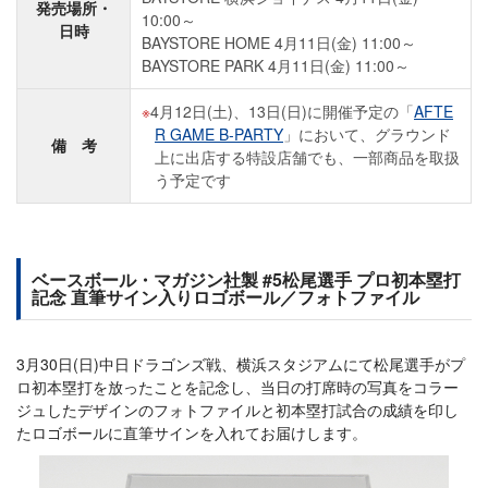
発売場所・
10:00～
日時
BAYSTORE HOME 4月11日(金) 11:00～
BAYSTORE PARK 4月11日(金) 11:00～
4月12日(土)、13日(日)に開催予定の「
AFTE
R GAME B-PARTY
」において、グラウンド
備 考
上に出店する特設店舗でも、一部商品を取扱
う予定です
ベースボール・マガジン社製 #5松尾選手 プロ初本塁打
記念 直筆サイン入りロゴボール／フォトファイル
3月30日(日)中日ドラゴンズ戦、横浜スタジアムにて松尾選手がプ
ロ初本塁打を放ったことを記念し、当日の打席時の写真をコラー
ジュしたデザインのフォトファイルと初本塁打試合の成績を印し
たロゴボールに直筆サインを入れてお届けします。