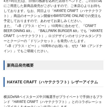
4月19日(土)は、日頃の感謝を込めた店頭イベントと、この日の為
にご用意した新商品発売がございますので、ご来店心よりお待ち
しております。なお、同日より「HAYATE CRAFT（ハヤテクラフ
ト）」商品のオークション開催やBAYSTORE ONLINEでの受注も
予定しておりますので、あわせてお楽しみください。
また、『+B（プラス・ビー）』10周年に合わせて、『CRAFT
BEER DINING &9』、『BALLPARK BURGER &9』でも「HAYATE
CRAFT（ハヤテクラフト）」ロゴデザインのオリジナルタンブラ
ーとクージーの「ドリンクセット」を発売いたします。
『+B（プラス・ビー）』10周年のお祝いを、ぜひ『&9（アンドナ
イン）』でもご堪能ください。
新商品発売概要
HAYATE CRAFT（ハヤテクラフト）レザーアイテム
横浜DeNAベイスターズ中川颯選手がプライベートで手掛けるブラ
ンド『HAYATE CRAFT（ハヤテクラフト）』とのコラボレーショ
ンアイテムをオークション出品いたします。