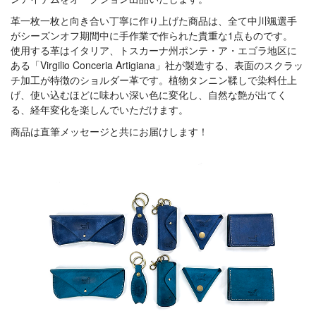
革一枚一枚と向き合い丁寧に作り上げた商品は、全て中川颯選手
がシーズンオフ期間中に手作業で作られた貴重な1点ものです。
使用する革はイタリア、トスカーナ州ポンテ・ア・エゴラ地区に
ある「Virgilio Conceria Artigiana」社が製造する、表面のスクラッ
チ加工が特徴のショルダー革です。植物タンニン鞣しで染料仕上
げ、使い込むほどに味わい深い色に変化し、自然な艶が出てく
る、経年変化を楽しんでいただけます。
商品は直筆メッセージと共にお届けします！