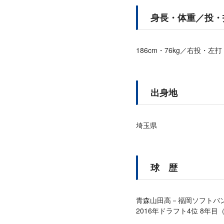
身長・体重／投・
186cm・76kg／右投・左打
出身地
埼玉県
球 歴
青森山田高－福岡ソフトバン
2016年ドラフト4位 8年目