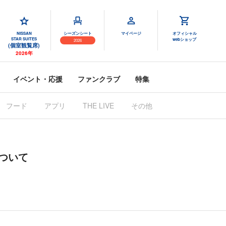
NISSAN
シーズンシート
マイページ
オフィシャル
STAR SUITES
webショップ
2026
(個室観覧席)
2026年
イベント・応援
ファンクラブ
特集
フード
アプリ
THE LIVE
その他
ついて