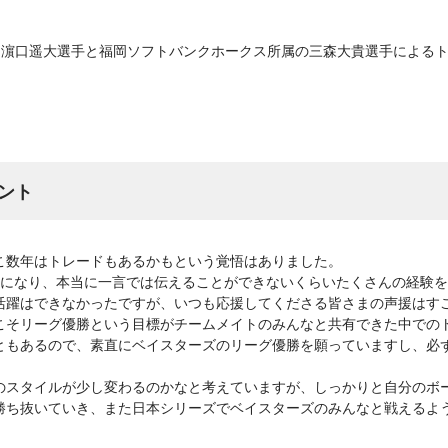
、濵口遥大選手と福岡ソフトバンクホークス所属の三森大貴選手による
。
ント
こ数年はトレードもあるかもという覚悟はありました。
話になり、本当に一言では伝えることができないくらいたくさんの経験
活躍はできなかったですが、いつも応援してくださる皆さまの声援はす
こそリーグ優勝という目標がチームメイトのみんなと共有できた中での
ともあるので、素直にベイスターズのリーグ優勝を願っていますし、必
のスタイルが少し変わるのかなと考えていますが、しっかりと自分のボ
勝ち抜いていき、また日本シリーズでベイスターズのみんなと戦えるよ