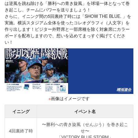
は逆風を跳ね除ける「勝利への青き旋風」を球場一体となって巻
き起こし、チームにパワーを送りましょう！
さらに、イニング間の5回裏終了時には「SHOW THE BLUE. 」を
実施。横浜スタジアム全体を使ったコレオグラフィ（人文字）を
作り出します！ビジター外野席と一部席種を除く対象席にカラー
ボードを配布しますので、想いを込めてまっすぐ掲げてくださ
い！
※
画像はイメージです
イニング
イベント名
〜勝利への青き旋風（せんぷう）を巻き起こ
4回裏終了時
せ〜
「VICTORY BLUE STORM」