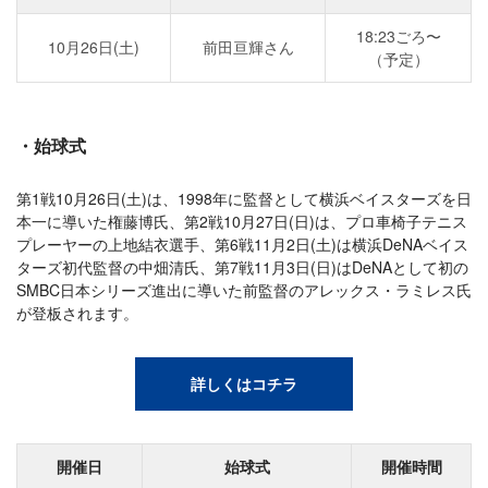
18:23ごろ〜
10月26日(土)
前田亘輝さん
（予定）
・始球式
第1戦10月26日(土)は、1998年に監督として横浜ベイスターズを日
本一に導いた権藤博氏、第2戦10月27日(日)は、プロ車椅子テニス
プレーヤーの上地結衣選手、第6戦11月2日(土)は横浜DeNAベイス
ターズ初代監督の中畑清氏、第7戦11月3日(日)はDeNAとして初の
SMBC日本シリーズ進出に導いた前監督のアレックス・ラミレス氏
が登板されます。
詳しくはコチラ
開催日
始球式
開催時間