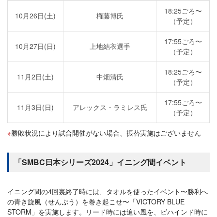
18:25ごろ〜
10月26日(土)
権藤博氏
（予定）
17:55ごろ〜
10月27日(日)
上地結衣選手
（予定）
18:25ごろ〜
11月2日(土)
中畑清氏
（予定）
17:55ごろ〜
11月3日(日)
アレックス・ラミレス氏
（予定）
勝敗状況により試合開催がない場合、振替実施はございません
「SMBC日本シリーズ2024」イニング間イベント
イニング間の4回裏終了時には、タオルを使ったイベント〜勝利へ
の青き旋風（せんぷう）を巻き起こせ〜「VICTORY BLUE
STORM」を実施します。リード時には追い風を、ビハインド時に