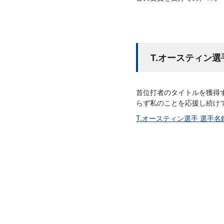
T.オースティン
首位打者のタイトルを獲得
らず私のことを応援し続け
T.オースティン選手 選手名