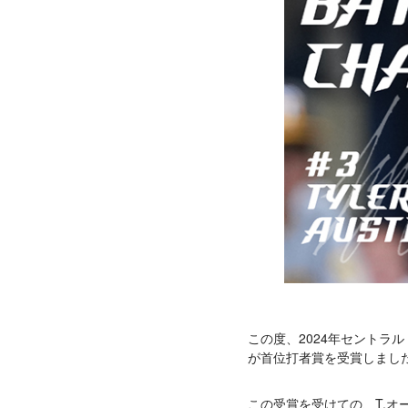
この度、2024年セントラ
が首位打者賞を受賞しまし
この受賞を受けての、T.オ