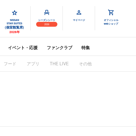
NISSAN
シーズンシート
マイページ
オフィシャル
STAR SUITES
webショップ
2026
(個室観覧席)
2026年
イベント・応援
ファンクラブ
特集
フード
アプリ
THE LIVE
その他