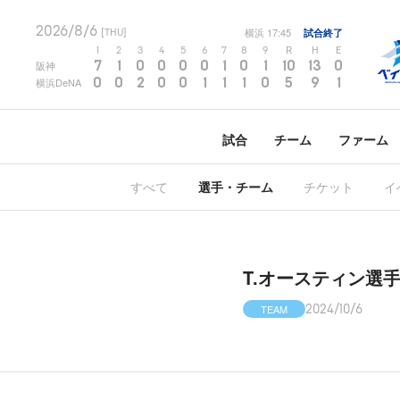
2026/8/6
横浜
17:45
試合終了
[THU]
1
2
3
4
5
6
7
8
9
R
H
E
7
1
0
0
0
0
1
0
1
10
13
0
阪神
0
0
2
0
0
1
1
1
0
5
9
1
横浜DeNA
試合
チーム
ファーム
すべて
選手・チーム
チケット
イ
T.オースティン選
TEAM
2024/10/6