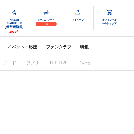
NISSAN
シーズンシート
マイページ
オフィシャル
STAR SUITES
webショップ
2026
(個室観覧席)
2026年
イベント・応援
ファンクラブ
特集
フード
アプリ
THE LIVE
その他