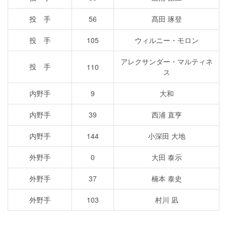
投 手
56
髙田 琢登
投 手
105
ウィルニー・モロン
アレクサンダー・マルティネ
投 手
110
ス
内野手
9
大和
内野手
39
西浦 直亨
内野手
144
小深田 大地
外野手
0
大田 泰示
外野手
37
楠本 泰史
外野手
103
村川 凪