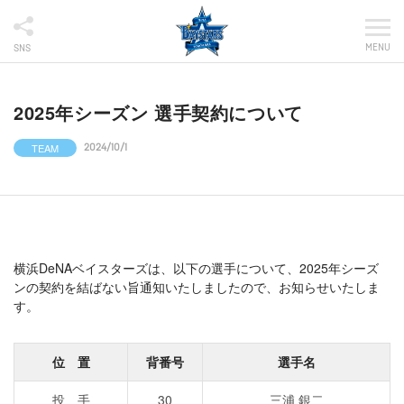
MENU
SNS
2025年シーズン 選手契約について
TEAM
2024/10/1
横浜DeNAベイスターズは、以下の選手について、2025年シーズ
ンの契約を結ばない旨通知いたしましたので、お知らせいたしま
す。
位 置
背番号
選手名
投 手
30
三浦 銀二