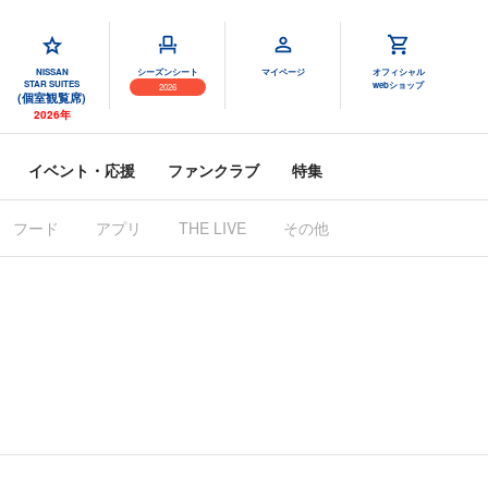
NISSAN
シーズンシート
マイページ
オフィシャル
STAR SUITES
webショップ
2026
(個室観覧席)
2026年
イベント・応援
ファンクラブ
特集
フード
アプリ
THE LIVE
その他