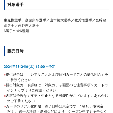
対象選手
東克樹選手／森原康平選手／山本祐大選手／牧秀悟選手／宮﨑敏
郎選手／佐野恵太選手
6選手の全6種類
販売日時
2024年4月24日(水) 15:00～予定
提供割合は、「レア度ごとおよび個別カードごとの提供割合」を
ご参照ください
排出対象カード詳細は、対象ガチャ画面のご注意事項＞カードラ
インナップよりご確認ください
内容は予告なく変更・中止となる可能性がございます。あらかじ
めご了承ください
カードのリアル化開始・終了日時は未定です（1枚100円(税込
み)）。選手の移籍・退団などにより、シーズン中でも予告なく