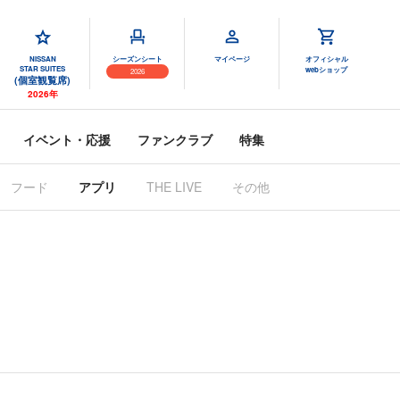
NISSAN
シーズンシート
マイページ
オフィシャル
STAR SUITES
webショップ
2026
(個室観覧席)
2026年
イベント・応援
ファンクラブ
特集
フード
アプリ
THE LIVE
その他