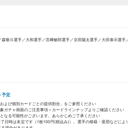
／森敬斗選手／大和選手／宮﨑敏郎選手／京田陽太選手／大田泰示選手
0～予定
および個別カードごとの提供割合」をご参照ください
象ガチャ画面のご注意事項＞カードラインナップよりご確認ください
となる可能性がございます。あらかじめご了承ください
了日時は未定です（1枚100円(税込み)）。選手の移籍・退団などに
する場合があります