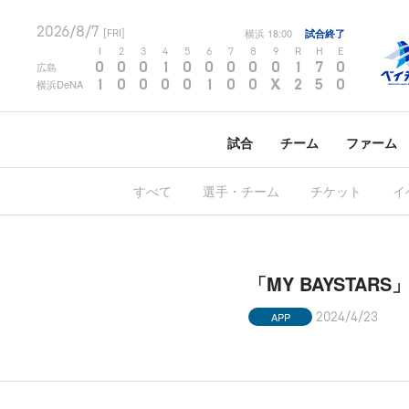
2026/8/7
横浜
18:00
試合終了
[FRI]
1
2
3
4
5
6
7
8
9
R
H
E
0
0
0
1
0
0
0
0
0
1
7
0
広島
1
0
0
0
0
1
0
0
X
2
5
0
横浜DeNA
試合
チーム
ファーム
すべて
選手・チーム
チケット
イ
「MY BAYSTA
APP
2024/4/23