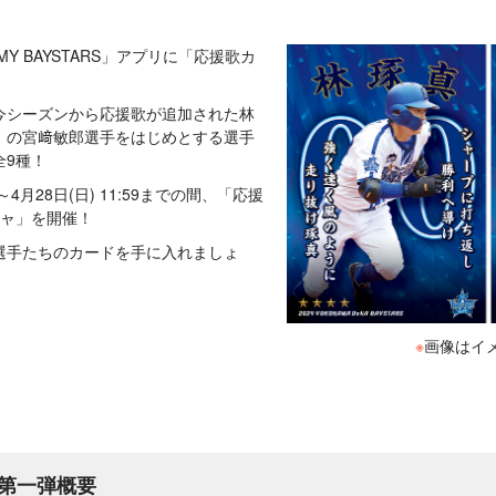
、「MY BAYSTARS」アプリに「応援歌カ
今シーズンから応援歌が追加された林
」の宮﨑敏郎選手をはじめとする選手
全9種！
0～4月28日(日) 11:59までの間、「応援
チャ」を開催！
選手たちのカードを手に入れましょ
※
画像はイ
第一弾概要