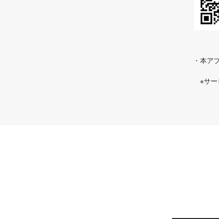
・本アプ
※サ