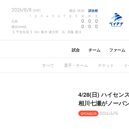
2026/8/8
横浜
18:00
試合前
[SAT]
1
2
3
4
5
6
7
8
9
R
H
E
0
0
0
広島
0
0
0
横浜DeNA
【 予告先発 】 De: 篠木 健太郎 広: 斉藤 優汰
試合
チーム
ファーム
すべて
選手・チーム
チケット
イ
4/28(日) ハイ
相川七瀬がノーバ
SPONSOR
2024/4/15