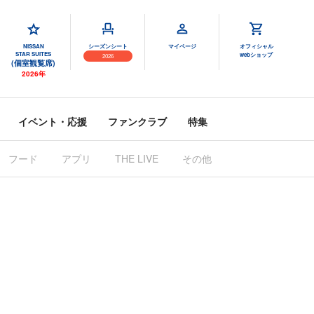
NISSAN
シーズンシート
マイページ
オフィシャル
STAR SUITES
webショップ
2026
(個室観覧席)
2026年
イベント・応援
ファンクラブ
特集
フード
アプリ
THE LIVE
その他