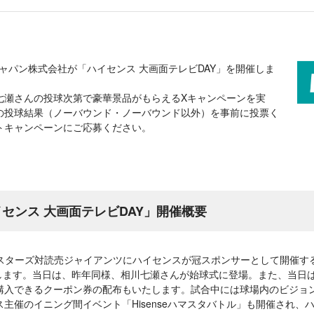
スジャパン株式会社が「ハイセンス 大画面テレビDAY」を開催しま
七瀬さんの投球次第で豪華景品がもらえるXキャンペーンを実
の投球結果（ノーバウンド・ノーバウンド以外）を事前に投票く
トキャンペーンにご応募ください。
ハイセンス 大画面テレビDAY」開催概要
Aベイスターズ対読売ジャイアンツにハイセンスが冠スポンサーとして開催
します。当日は、昨年同様、相川七瀬さんが始球式に登場。また、当日は、
購入できるクーポン券の配布もいたします。試合中には球場内のビジョ
主催のイニング間イベント「Hisenseハマスタバトル」も開催され、