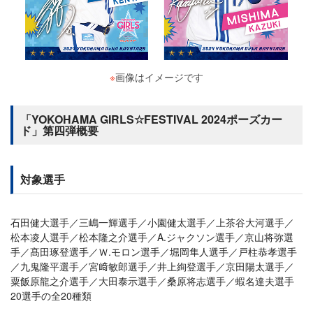
※
画像はイメージです
「YOKOHAMA GIRLS☆FESTIVAL 2024ポーズカー
ド」第四弾概要
対象選手
石田健大選手／三嶋一輝選手／小園健太選手／上茶谷大河選手／
松本凌人選手／松本隆之介選手／A.ジャクソン選手／京山将弥選
手／髙田琢登選手／Ｗ.モロン選手／堀岡隼人選手／戸柱恭孝選手
／九鬼隆平選手／宮﨑敏郎選手／井上絢登選手／京田陽太選手／
粟飯原龍之介選手／大田泰示選手／桑原将志選手／蝦名達夫選手
20選手の全20種類