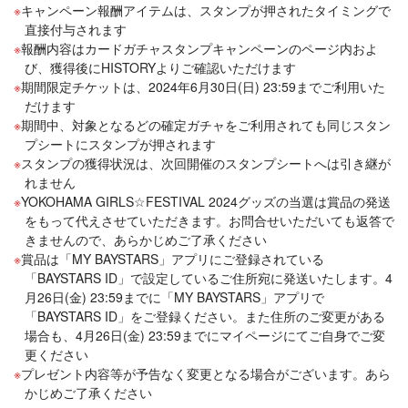
キャンペーン報酬アイテムは、スタンプが押されたタイミングで
直接付与されます
報酬内容はカードガチャスタンプキャンペーンのページ内およ
び、獲得後にHISTORYよりご確認いただけます
期間限定チケットは、2024年6月30日(日) 23:59までご利用いた
だけます
期間中、対象となるどの確定ガチャをご利用されても同じスタン
プシートにスタンプが押されます
スタンプの獲得状況は、次回開催のスタンプシートへは引き継が
れません
YOKOHAMA GIRLS☆FESTIVAL 2024グッズの当選は賞品の発送
をもって代えさせていただきます。お問合せいただいても返答で
きませんので、あらかじめご了承ください
賞品は「MY BAYSTARS」アプリにご登録されている
「BAYSTARS ID」で設定しているご住所宛に発送いたします。4
月26日(金) 23:59までに「MY BAYSTARS」アプリで
「BAYSTARS ID」をご登録ください。また住所のご変更がある
場合も、4月26日(金) 23:59までにマイページにてご自身でご変
更ください
プレゼント内容等が予告なく変更となる場合がございます。あら
かじめご了承ください