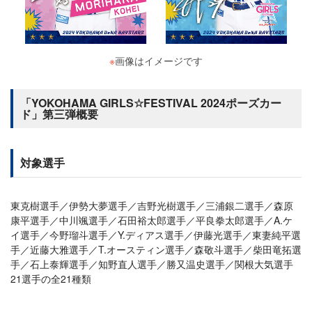
※
画像はイメージです
「YOKOHAMA GIRLS☆FESTIVAL 2024ポーズカー
ド」第三弾概要
対象選手
東克樹選手／伊勢大夢選手／吉野光樹選手／三浦銀二選手／森原
康平選手／中川颯選手／石田裕太郎選手／平良拳太郎選手／A.ケ
イ選手／今野瑠斗選手／Y.ディアス選手／伊藤光選手／東妻純平選
手／近藤大雅選手／T.オースティン選手／森敬斗選手／柴田竜拓選
手／石上泰輝選手／知野直人選手／勝又温史選手／関根大気選手
21選手の全21種類