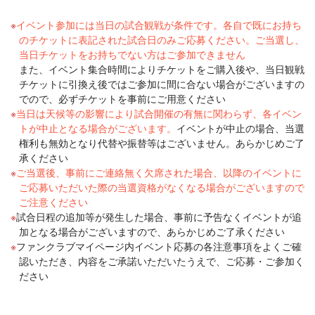
イベント参加には当日の試合観戦が条件です。各自で既にお持ち
のチケットに表記された試合日のみご応募ください。ご当選し、
当日チケットをお持ちでない方はご参加できません
また、イベント集合時間によりチケットをご購入後や、当日観戦
チケットに引換え後ではご参加に間に合ない場合がございますの
でので、必ずチケットを事前にご用意ください
当日は天候等の影響により試合開催の有無に関わらず、各イベン
トが中止となる場合がございます。
イベントが中止の場合、当選
権利も無効となり代替や振替等はございません。あらかじめご了
承ください
ご当選後、事前にご連絡無く欠席された場合、以降のイベントに
ご応募いただいた際の当選資格がなくなる場合がございますので
ご注意ください
試合日程の追加等が発生した場合、事前に予告なくイベントが追
加となる場合がございますので、あらかじめご了承ください
ファンクラブマイページ内イベント応募の各注意事項をよくご確
認いただき、内容をご承諾いただいたうえで、ご応募・ご参加く
ださい