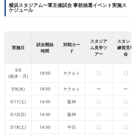
横浜スタジアム一軍主催試合 事前抽選イベント実施ス
ケジュール
スタジア
スタンド
試合開始
対戦カー
実施日
ム見学ツ
練習見学
時間
ド
アー
会
5/6
18:00
ヤクルト
〇
〇
(振休・月)
5/8(水)
18:00
ヤクルト
ー
ー
5/11(土)
14:00
阪神
〇
〇
5/12(日)
14:00
阪神
〇
〇
5/18(土)
14:00
中日
〇
〇