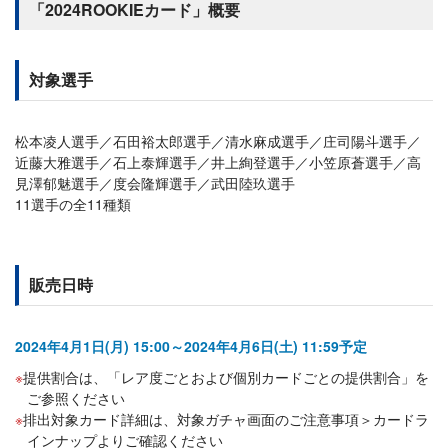
「2024ROOKIEカード」概要
対象選手
松本凌人選手／石田裕太郎選手／清水麻成選手／庄司陽斗選手／
近藤大雅選手／石上泰輝選手／井上絢登選手／小笠原蒼選手／高
見澤郁魅選手／度会隆輝選手／武田陸玖選手
11選手の全11種類
販売日時
2024年4月1日(月) 15:00～2024年4月6日(土) 11:59予定
提供割合は、「レア度ごとおよび個別カードごとの提供割合」を
ご参照ください
排出対象カード詳細は、対象ガチャ画面のご注意事項＞カードラ
インナップよりご確認ください