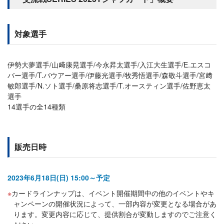
対象選手
伊勢大夢選手/山﨑康晃選手/今永昇太選手/入江大生選手/E.エスコ
バー選手/T.バウアー選手/伊藤光選手/牧秀悟選手/森敬斗選手/宮﨑
敏郎選手/N.ソト選手/桑原将志選手/T.オースティン選手/佐野恵太
選手
14選手の全14種類
販売日時
2023年6月18日(日) 15:00～予定
カードラインナップは、イベント開催期間中の他のイベントやキ
ャンペーンの開催状況によって、一部内容が変更となる場合があ
ります。変更内容に応じて、提供割合が変動しますのでご注意く