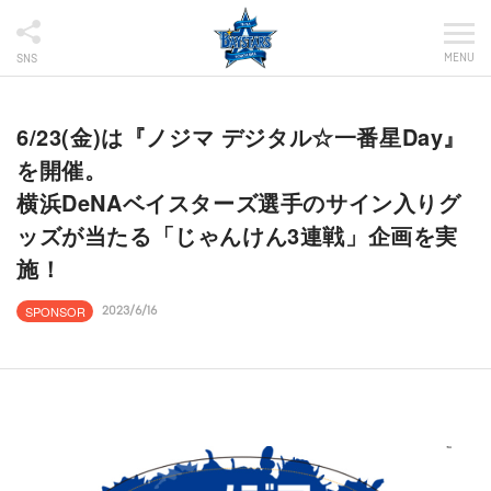
MENU
SNS
6/23(金)は『ノジマ デジタル☆一番星Day』
を開催。
横浜DeNAベイスターズ選手のサイン入りグ
ッズが当たる「じゃんけん3連戦」企画を実
施！
SPONSOR
2023/6/16