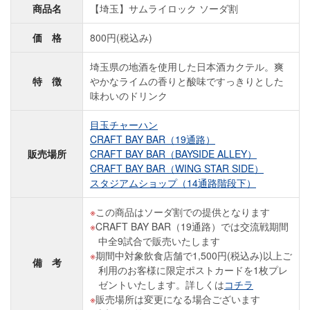
商品名
【埼玉】サムライロック ソーダ割
価 格
800円(税込み)
埼玉県の地酒を使用した日本酒カクテル。爽
特 徴
やかなライムの香りと酸味ですっきりとした
味わいのドリンク
目玉チャーハン
CRAFT BAY BAR（19通路）
販売場所
CRAFT BAY BAR（BAYSIDE ALLEY）
CRAFT BAY BAR（WING STAR SIDE）
スタジアムショップ（14通路階段下）
この商品はソーダ割での提供となります
CRAFT BAY BAR（19通路）では交流戦期間
中全9試合で販売いたします
期間中対象飲食店舗で1,500円(税込み)以上ご
備 考
利用のお客様に限定ポストカードを1枚プレ
ゼントいたします。詳しくは
コチラ
販売場所は変更になる場合ございます