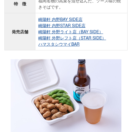
福岡名物の高菜を混ぜ込んだ、ソース味の焼
特 徴
きそばです。
崎陽軒 内野BAY SIDE店
崎陽軒 内野STAR SIDE店
発売店舗
崎陽軒 外野ライト店（BAY SIDE）
崎陽軒 外野レフト店（STAR SIDE）
ハマスタシウマイBAR