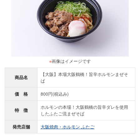
※
画像はイメージです
【大阪】本場大阪鶴橋！旨辛ホルモンまぜそ
商品名
ば
価 格
800円(税込み)
ホルモンの本場！大阪鶴橋の旨辛ダレを使用
特 徴
したふたご流まぜそば
発売店舗
大阪焼肉・ホルモン ふたご