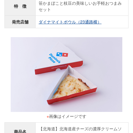
笹かまぼこと枝豆の美味しいお手軽おつまみ
特 徴
セット
発売店舗
ダイナマイトボウル（23通路横）
※
画像はイメージです
【北海道】北海道産チーズの濃厚クリームソ
商品名