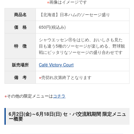
※
画像はイメージです
商品名
【北海道】日本ハムのソーセージ盛り
価 格
650円(税込み)
シャウエッセンⓇをはじめ、おいしさも見た
特 徴
目も違う5種のソーセージが楽しめる、野球観
戦にピッタリなソーセージの盛り合わせです
販売場所
Café Victory Court
備 考
売切れ次第終了となります
その他の限定メニューは
コチラ
6月2日(金)～6月18日(日) セ・パ交流戦期間 限定メニュ
ー概要