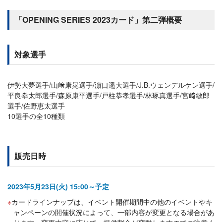
「OPENING SERIES 2023カード」第二弾概要
対象選手
伊勢大夢選手/山﨑康晃選手/濵口遥大選手/J.B.ウェンデルケン選手/
平良拳太郎選手/森原康平選手/戸柱恭孝選手/林琢真選手/宮﨑敏郎
選手/佐野恵太選手
10選手の全10種類
販売日時
2023年5月23日(火) 15:00～予定
カードラインナップは、イベント開催期間中の他のイベントやキ
ャンペーンの開催状況によって、一部内容が変更となる場合があ