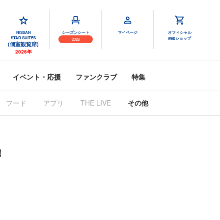
NISSAN
シーズンシート
マイページ
オフィシャル
STAR SUITES
webショップ
2026
(個室観覧席)
2026年
イベント・応援
ファンクラブ
特集
フード
アプリ
THE LIVE
その他
！