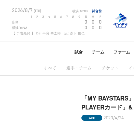
2026/8/7
横浜
18:00
試合前
[FRI]
1
2
3
4
5
6
7
8
9
R
H
E
0
0
0
広島
0
0
0
横浜DeNA
【 予告先発 】 De: 平良 拳太郎 広: 森下 暢仁
試合
チーム
ファーム
すべて
選手・チーム
チケット
イ
「MY BAYSTA
PLAYERカード
APP
2023/4/24