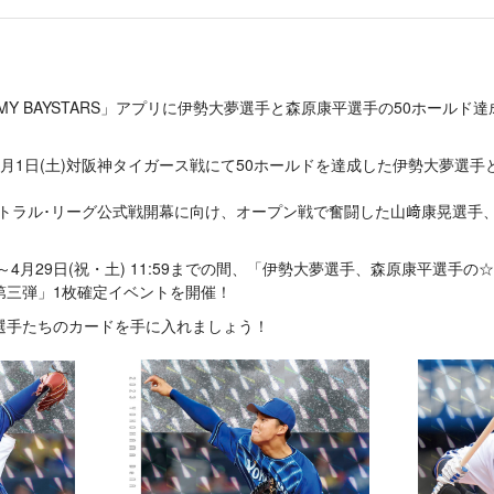
り、「MY BAYSTARS」アプリに伊勢大夢選手と森原康平選手の50ホールド達成
月1日(土)対阪神タイガース戦にて50ホールドを達成した伊勢大夢選
A セントラル･リーグ公式戦開幕に向け、オープン戦で奮闘した山﨑康晃選
:00～4月29日(祝・土) 11:59までの間、「伊勢大夢選手、森原康平選
第三弾」1枚確定イベントを開催！
選手たちのカードを手に入れましょう！