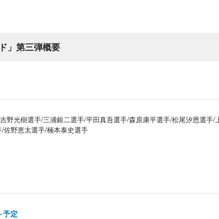
ド」第三弾概要
/吉野光樹選手/三浦銀二選手/平田真吾選手/森原康平選手/松尾汐恩選手/
手/佐野恵太選手/楠本泰史選手
0～予定