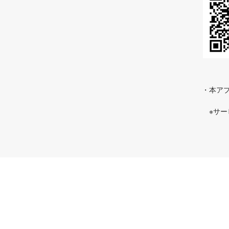
・本アプ
※サ