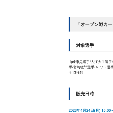
「オープン戦カー
対象選手
山﨑康晃選手/入江大生選手
手/宮﨑敏郎選手/Ｎ.ソト選
全13種類
販売日時
2023年4月24日(月) 15:0