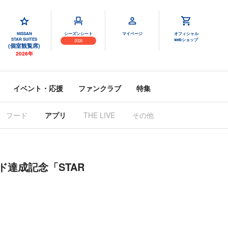
NISSAN
シーズンシート
マイページ
オフィシャル
STAR SUITES
webショップ
2026
(個室観覧席)
2026年
イベント・応援
ファンクラブ
特集
フード
アプリ
THE LIVE
その他
ド達成記念「STAR