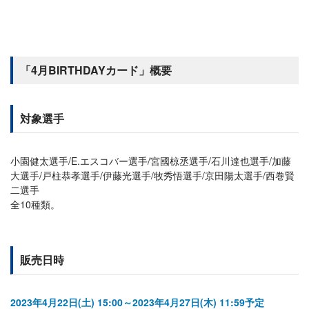
「4月BIRTHDAYカード」概要
対象選手
小園健太選手/E.エスコバー選手/宮國椋丞選手/石川達也選手/加藤
大選手/戸柱恭孝選手/伊藤光選手/牧秀悟選手/京田陽太選手/西巻賢
二選手
全10種類。
販売日時
2023年4月22日(土) 15:00～2023年4月27日(木) 11:59予定