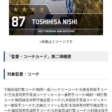
※
画像はイメージです
「監督・コーチカード」第二弾概要
対象監督・コーチ
下園辰哉打撃コーチ/鶴岡一成バッテリーコーチ/大家友和投手コー
チ/万永貴司野手育成コーディネーター兼野手コーチ/嶋村一輝打撃
コーチ/柳田殖生外野守備走塁コーチ/八木快投手育成コーディネー
ター兼投手コーチ/仁志敏久ファーム監督/永池恭男内野守備走塁コ
ーチ/藤田和男育成野手コーチ/大村巌育成打撃コーチ/小杉陽太投手