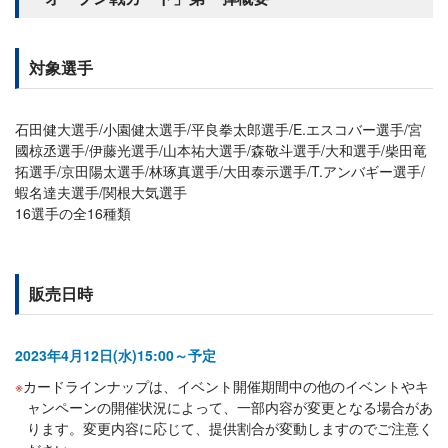
対象選手
石田健大選手/小園健太選手/平良拳太郎選手/E.エスコバー選手/宮
國椋丞選手/伊藤光選手/山本祐大選手/森敬斗選手/大和選手/柴田竜
拓選手/京田陽太選手/林琢真選手/大田泰示選手/T.アンバギー選手/
蝦名達夫選手/関根大気選手
16選手の全16種類
販売日時
2023年4月12日(水)15:00～予定
カードラインナップは、イベント開催期間中の他のイベントやキ
ャンペーンの開催状況によって、一部内容が変更となる場合があ
ります。変更内容に応じて、提供割合が変動しますのでご注意く