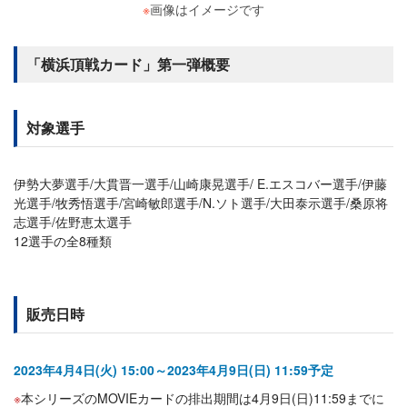
※
画像はイメージです
「横浜頂戦カード」第一弾概要
対象選手
伊勢大夢選手/大貫晋一選手/山崎康晃選手/ E.エスコバー選手/伊藤
光選手/牧秀悟選手/宮崎敏郎選手/N.ソト選手/大田泰示選手/桑原将
志選手/佐野恵太選手
12選手の全8種類
販売日時
2023年4月4日(火) 15:00～2023年4月9日(日) 11:59予定
本シリーズのMOVIEカードの排出期間は4月9日(日)11:59までに