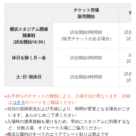
チケット売場
Y
販売開始
横浜スタジアム開催
試合開始3時間前
試合
開幕戦
（販売チケットがある場合）
試合
（試合開始18:30）
試
休日を除く月～金
試合開始3時間前
試合
試合
土･日･祝休日
試合開始3時間前
試合
お手持ちのチケットの種類により、入場方法が異なります。詳細
は
コチラ
のページをご確認ください
当日の混雑状況および天候により、時間が変更となる場合がござ
います。あらかじめご了承ください
入場時の濃厚接触を避けるため、早めにスタジアムに到着するな
ど、分散入場、オフピーク入場にご協力ください
横浜公園内のすべてのエリアでシート貼りは禁止です