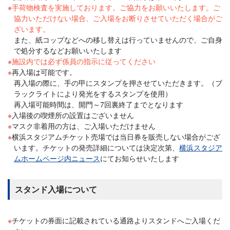
手荷物検査を実施しております。ご協力をお願いいたします。ご
協力いただけない場合、ご入場をお断りさせていただく場合がご
ざいます。
また、紙コップなどへの移し替えは行っていませんので、ご自身
で処分するなどお願いいたします
施設内では必ず係員の指示に従ってください
再入場は可能です。
再入場の際に、手の甲にスタンプを押させていただきます。（ブ
ラックライトにより発光をするスタンプを使用）
再入場可能時間は、開門～7回裏終了までとなります
入場後の喫煙所の設置はございません
マスク非着用の方は、ご入場いただけません
横浜スタジアムチケット売場では当日券を販売しない場合がござ
います。チケットの発売詳細については決定次第、
横浜スタジア
ムホームページ内ニュース
にてお知らせいたします
スタンド入場について
チケットの券面に記載されている通路よりスタンドへご入場くだ