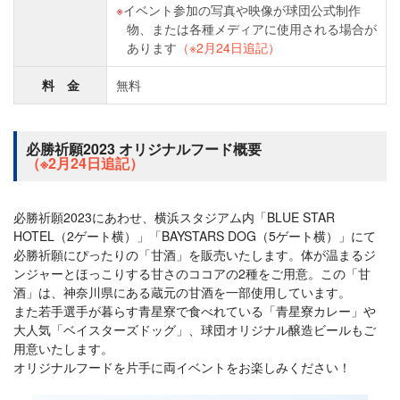
イベント参加の写真や映像が球団公式制作
物、または各種メディアに使用される場合が
あります
（※2月24日追記）
料 金
無料
必勝祈願2023 オリジナルフード概要
（※2月24日追記）
必勝祈願2023にあわせ、横浜スタジアム内「BLUE STAR
HOTEL（2ゲート横）」「BAYSTARS DOG（5ゲート横）」にて
必勝祈願にぴったりの「甘酒」を販売いたします。体が温まるジ
ンジャーとほっこりする甘さのココアの2種をご用意。この「甘
酒」は、神奈川県にある蔵元の甘酒を一部使用しています。
また若手選手が暮らす青星寮で食べれている「青星寮カレー」や
大人気「ベイスターズドッグ」、球団オリジナル醸造ビールもご
用意いたします。
オリジナルフードを片手に両イベントをお楽しみください！