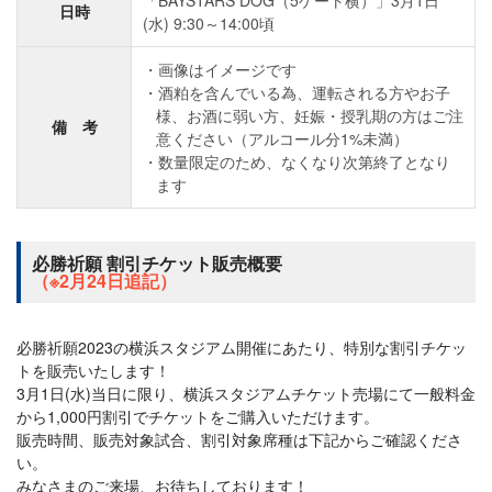
「BAYSTARS DOG（5ゲート横）」3月1日
日時
(水) 9:30～14:00頃
画像はイメージです
酒粕を含んでいる為、運転される方やお子
様、お酒に弱い方、妊娠・授乳期の方はご注
備 考
意ください（アルコール分1%未満）
数量限定のため、なくなり次第終了となり
ます
必勝祈願 割引チケット販売概要
（※2月24日追記）
必勝祈願2023の横浜スタジアム開催にあたり、特別な割引チケッ
トを販売いたします！
3月1日(水)当日に限り、横浜スタジアムチケット売場にて一般料金
から1,000円割引でチケットをご購入いただけます。
販売時間、販売対象試合、割引対象席種は下記からご確認くださ
い。
みなさまのご来場、お待ちしております！