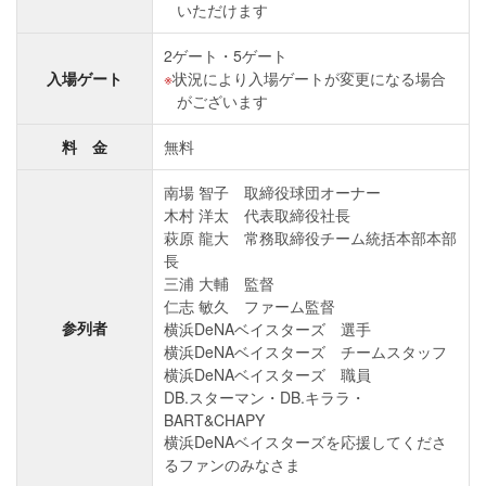
いただけます
2ゲート・5ゲート
入場ゲート
状況により入場ゲートが変更になる場合
がございます
料 金
無料
南場 智子 取締役球団オーナー
木村 洋太 代表取締役社長
萩原 龍大 常務取締役チーム統括本部本部
長
三浦 大輔 監督
仁志 敏久 ファーム監督
参列者
横浜DeNAベイスターズ 選手
横浜DeNAベイスターズ チームスタッフ
横浜DeNAベイスターズ 職員
DB.スターマン・DB.キララ・
BART&CHAPY
横浜DeNAベイスターズを応援してくださ
るファンのみなさま