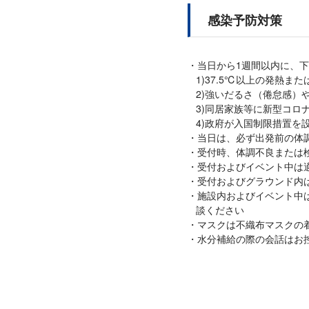
感染予防対策
当日から1週間以内に、
1)37.5℃以上の発熱
2)強いだるさ（倦怠感）
3)同居家族等に新型コロ
4)政府が入国制限措置を
当日は、必ず出発前の体調
受付時、体調不良または検
受付およびイベント中は
受付およびグラウンド内
施設内およびイベント中
談ください
マスクは不織布マスクの
水分補給の際の会話はお