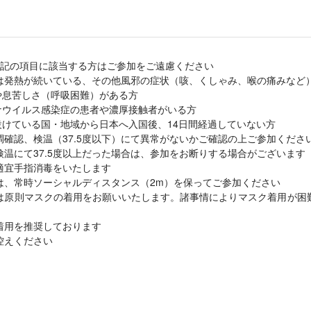
下記の項目に該当する方はご参加をご遠慮ください
または発熱が続いている、その他風邪の症状（咳、くしゃみ、喉の痛みなど
や息苦しさ（呼吸困難）がある方
ナウイルス感染症の患者や濃厚接触者がいる方
設けている国・地域から日本へ入国後、14日間経過していない方
確認、検温（37.5度以下）にて異常がないかご確認の上ご参加くださ
温にて37.5度以上だった場合は、参加をお断りする場合がございます
適宜手指消毒をいたします
は、常時ソーシャルディスタンス（2m）を保ってご参加ください
は原則マスクの着用をお願いいたします。諸事情によりマスク着用が困
着用を推奨しております
控えください