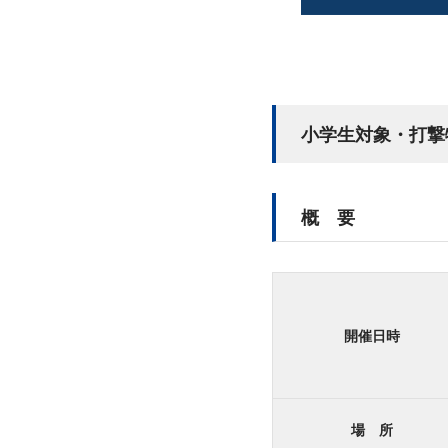
小学生対象・打撃
概 要
開催日時
場 所