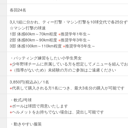
各回24名
3人1組に分かれ、ティー打撃・マシン打撃を10球交代で各25分
☆マシン打撃の球速
1部 体感60km～70km程度
※
推奨学年1年生～
2部 体感80km～90km程度
※
推奨学年3年生～
3部 体感100km～110km程度
※
推奨学年5年生～
バッティング練習をしたい小学生男女
少年野球チームに所属している方を想定してメニューを組んでお
（指導がないため）未経験の方のご参加はご遠慮ください
3,850円(税込み)／1名
代表して購入される方1名につき、最大3名分の購入が可能です
軟式J号球
ボールは球団で用意いたします
ヘルメットをお持ちでない場合は、貸出し可能です
動きやすい服装