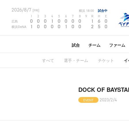
2026/8/7
横浜
18:00
試合中
[FRI]
1
2
3
4
5
6
7
8
9
R
H
E
0
0
0
1
0
0
0
0
1
6
0
広島
1
0
0
0
0
1
0
0
2
5
0
横浜DeNA
試合
チーム
ファーム
すべて
選手・チーム
チケット
イ
DOCK OF BAY
EVENT
2023/2/4