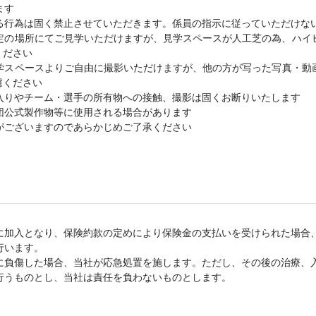
ます
る行為は固く禁止させていただきます。係員の指示に従っていただけな
定の場所にてご見学いただけますが、見学スペースが人工芝の為、ハイ
ください
学スペースよりご自由に撮影いただけますが、他の方が写った写真・動画
慮ください
入りやチーム・選手の所有物への接触、撮影は固くお断りいたします
団公式製作物等に使用される場合があります
がございますのであらかじめご了承ください
に加入となり、保険約款の定めにより保険金の支払いを受けられた場合
行います。
に負傷した場合、当社が応急処置を施します。ただし、その後の治療、
行うものとし、当社は責任を負わないものとします。