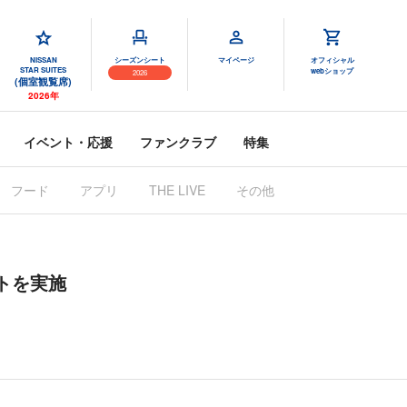
NISSAN
シーズンシート
マイページ
オフィシャル
STAR SUITES
webショップ
2026
(個室観覧席)
2026年
イベント・応援
ファンクラブ
特集
フード
アプリ
THE LIVE
その他
ントを実施