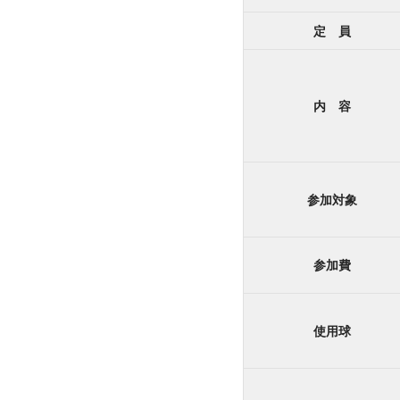
定 員
内 容
参加対象
参加費
使用球