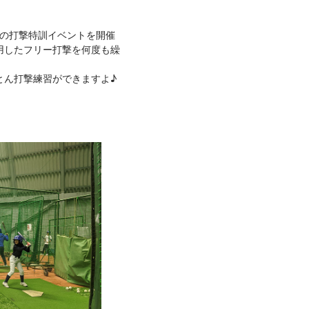
対象の打撃特訓イベントを開催
用したフリー打撃を何度も繰
とん打撃練習ができますよ♪
。