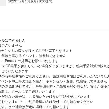
2023年2月13日(月) 9:00まで
セルはできません
はございません
x）のチケットの購入を持ってお申込完了となります
の年齢と異なるイベントには参加できません
（Peatix）の提示をお願いいたします
ーズOB選手が参加している場合がございますが、感染予防対策の観点
させていただきます
隣の有料駐車場をご利用ください。施設内駐車場はご利用いただけませ
イベント中止等の場合を除き、キャンセル・変更、払戻等はできません
施の為原則決行ですが、災害発生時・気象警報発令時など、安全が確保
の際は、メールにてご連絡いたします
ただけない場合は、ご参加いただけない可能性がございます
ておりますので、ご利用希望の方は受付にてお知らせください
です。水分補給は所定の場所にてお願いします