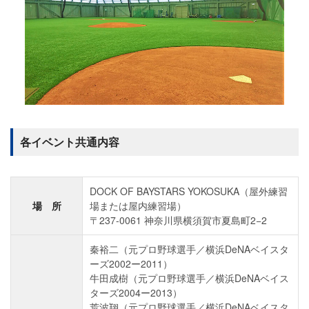
各イベント共通内容
DOCK OF BAYSTARS YOKOSUKA（屋外練習
場 所
場または屋内練習場）
〒237-0061 神奈川県横須賀市夏島町2−2
秦裕二（元プロ野球選手／横浜DeNAベイスタ
ーズ2002ー2011）
牛田成樹（元プロ野球選手／横浜DeNAベイス
ターズ2004ー2013）
荒波翔（元プロ野球選手／横浜DeNAベイスタ