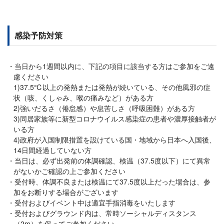
感染予防対策
当日から1週間以内に、下記の項目に該当する方はご参加をご遠
慮ください
1)37.5℃以上の発熱または発熱が続いている、その他風邪の症
状（咳、くしゃみ、喉の痛みなど）がある方
2)強いだるさ（倦怠感）や息苦しさ（呼吸困難）がある方
3)同居家族等に新型コロナウイルス感染症の患者や濃厚接触者が
いる方
4)政府が入国制限措置を設けている国・地域から日本へ入国後、
14日間経過していない方
当日は、必ず出発前の体調確認、検温（37.5度以下）にて異常
がないかご確認の上ご参加ください
受付時、体調不良または検温にて37.5度以上だった場合は、参
加をお断りする場合がございます
受付およびイベント中は適宜手指消毒をいたします
受付およびグラウンド内は、常時ソーシャルディスタンス
（2m）を保ってご参加ください