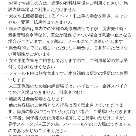
お車でお越しの方は、近隣の有料駐車場をご利用ください。施
設内駐車場はご利用いただけません
天災や主催者都合によるイベント中止等の場合を除き、キャン
セル・変更、払戻等はできません
雨天の場合は屋内での実施の為原則決行ですが、災害発生時・
気象警報発令時など、安全が確保できない場合は急遽中止となる
場合がございます。その際は、メールにてご連絡いたします
集合時間までにお越しいただけない場合は、ご参加いただけな
い可能性がございます
女性用更衣室をご用意しておりますので、ご利用希望の方は受
付にてお知らせください
フィールド内は飲食禁止です。水分補給は所定の場所にてお願
いします
人工芝保護のため屋内練習場では、ハイヒール、金具スパイク
でのご入場はできません（引率者含む）
施設内は全面禁煙となります
他のお客様のご迷惑となる行為は固く禁止させていただきま
す。係員の指示に従っていただけない場合、ご退場いただきます
引率者、同伴者の方は所定の場所にてご見学いただけますが、
見学スペースが人工芝の為、ハイヒールでのご入場はできません
のであらかじめご了承ください