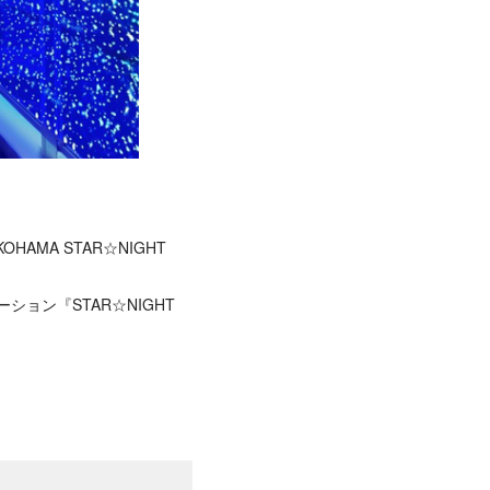
AMA STAR☆NIGHT
ション『STAR☆NIGHT