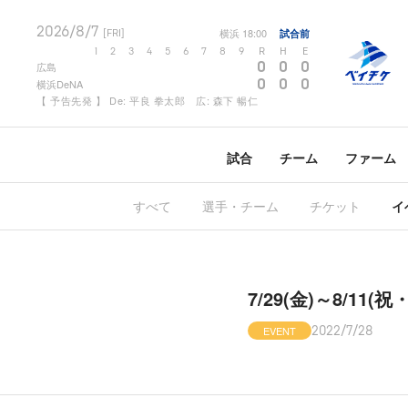
2026/8/7
横浜
18:00
試合前
[FRI]
1
2
3
4
5
6
7
8
9
R
H
E
0
0
0
広島
0
0
0
横浜DeNA
【 予告先発 】 De: 平良 拳太郎 広: 森下 暢仁
試合
チーム
ファーム
すべて
選手・チーム
チケット
イ
7/29(金)～8/1
EVENT
2022/7/28