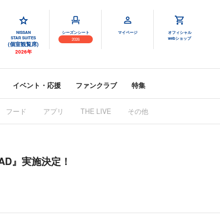
NISSAN
シーズンシート
マイページ
オフィシャル
STAR SUITES
webショップ
2026
(個室観覧席)
2026年
イベント・応援
ファンクラブ
特集
フード
アプリ
THE LIVE
その他
ROAD』実施決定！