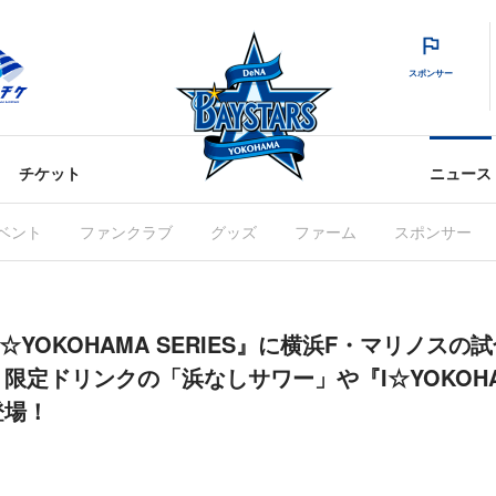
スポンサー
チケット
ニュース
ベント
ファンクラブ
グッズ
ファーム
スポンサー
木)『I☆YOKOHAMA SERIES』に横浜F・マリノ
定ドリンクの「浜なしサワー」や『I☆YOKOHAM
登場！