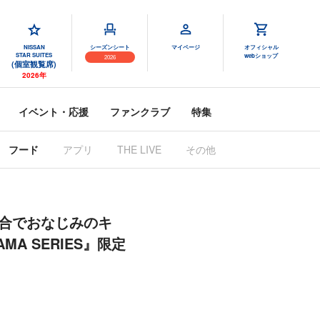
NISSAN
シーズンシート
マイページ
オフィシャル
STAR SUITES
webショップ
2026
(個室観覧席)
2026年
イベント・応援
ファンクラブ
特集
フード
アプリ
THE LIVE
その他
スの試合でおなじみのキ
A SERIES』限定