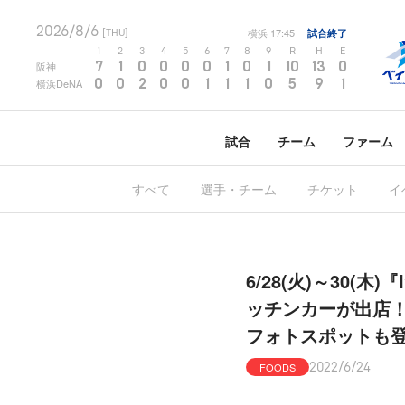
2026/8/6
横浜
17:45
試合終了
[THU]
1
2
3
4
5
6
7
8
9
R
H
E
7
1
0
0
0
0
1
0
1
10
13
0
阪神
0
0
2
0
0
1
1
1
0
5
9
1
横浜DeNA
試合
チーム
ファーム
すべて
選手・チーム
チケット
イ
6/28(火)～30(
ッチンカーが出店！限
フォトスポットも
FOODS
2022/6/24