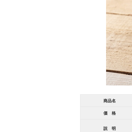
商品名
価 格
説 明