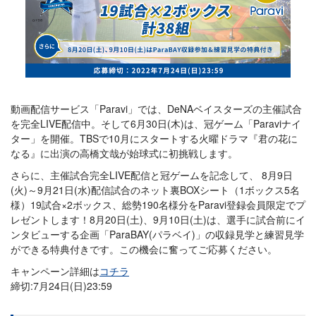
動画配信サービス「Paravi」では、DeNAベイスターズの主催試合
を完全LIVE配信中。そして6月30日(木)は、冠ゲーム「Paraviナイ
ター」を開催。TBSで10月にスタートする火曜ドラマ『君の花に
なる』に出演の高橋文哉が始球式に初挑戦します。
さらに、主催試合完全LIVE配信と冠ゲームを記念して、 8月9日
(火)～9月21日(水)配信試合のネット裏BOXシート（1ボックス5名
様）19試合×2ボックス、総勢190名様分をParavi登録会員限定でプ
レゼントします！8月20日(土)、9月10日(土)は、選手に試合前にイ
ンタビューする企画「ParaBAY(パラベイ)」の収録見学と練習見学
ができる特典付きです。この機会に奮ってご応募ください。
キャンペーン詳細は
コチラ
締切:7月24日(日)23:59