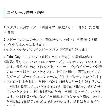
スペシャル特典・内容
1 スタジアム見学ツアー&練習見学（観戦チケット付き） 先着順
20名様
2 スピードガンコンテスト（観戦チケット付き） 先着順10名様
小学生以上の方に限ります
マウンドから投球してスピードガンで球速を計測します
3 Fitbit Day チャレンジ（観戦チケット付き） 先着順30名様
球場の周りをいくつかのエクササイズをしながら歩いていただき
ます。最終的に歩き終わった後、アクティブな心拍ゾーンや消費
カロリーを競っていただきます。上位5名様に、選手のサイン入
りグッズ（ボールやユニフォームなど）をプレゼントいたします
ご参加される全員に、当日心拍数や消費カロリーを計測するため
にFitbitを装着していただきますので、事前にFitbitをお送りさせ
ていただきます。 Fitbitは貸出のため、当日回収させていただき
ます。体調不良や急用などで当日来場されなかった際の、送付し
たFitbitは後日指定の住所まで返送願います。送料は自己負担と