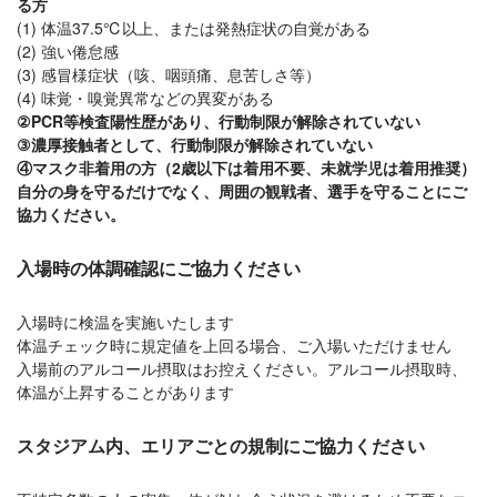
る方
(1) 体温37.5℃以上、または発熱症状の自覚がある
(2) 強い倦怠感
(3) 感冒様症状（咳、咽頭痛、息苦しさ等）
(4) 味覚・嗅覚異常などの異変がある
②PCR等検査陽性歴があり、行動制限が解除されていない
③濃厚接触者として、行動制限が解除されていない
④マスク非着用の方（2歳以下は着用不要、未就学児は着用推奨）
自分の身を守るだけでなく、周囲の観戦者、選手を守ることにご
協力ください。
入場時の体調確認にご協力ください
入場時に検温を実施いたします
体温チェック時に規定値を上回る場合、ご入場いただけません
入場前のアルコール摂取はお控えください。アルコール摂取時、
体温が上昇することがあります
スタジアム内、エリアごとの規制にご協力ください