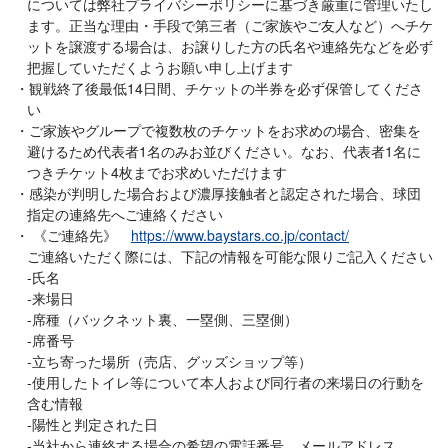
については弊社プライバシーポリシーに基づき厳重に管理いたし
ます。正当な理由・手段で第三者（ご家族やご友人など）へチケ
ットを譲渡する場合は、お譲りした方の氏名や連絡先などを必ず
把握していただくようお願い申し上げます
観戦終了後最低14日間、チケットの半券を必ず保管してくださ
い
ご家族やグループで複数枚のチケットをお求めの場合、密集を
避けるため代表者1名のみお並びください。なお、代表者1名に
つきチケット4枚までお求めいただけます
感染が判明した場合および濃厚接触者と認定された場合、球団
指定の連絡先へご連絡ください
《ご連絡先》
https://www.baystars.co.jp/contact/
ご連絡いただく際には、下記の情報を可能な限りご記入ください
-氏名
-来場日
-席種（バックネット裏、一塁側、三塁側）
-席番号
-立ち寄った場所（売店、グッズショップ等）
-使用したトイレ等について本人および同行者の来場日の行動を
含む情報
-陽性と判定された日
-当社から連絡する場合の希望の電話番号、メールアドレス