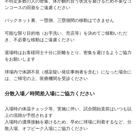
不特定多数の人の密集、体が触れ合う状況を避けるため不要なコ
ンコースの回遊をご遠慮ください
バックネット裏、一塁側、三塁側間の移動はできません
可能な限り目的地（お手洗い、売店等）を決めてご移動いただ
き、不必要な移動はご遠慮ください
退場時はお客様同士十分に距離をとり、密集を避けるようご協力
をお願いします
球場内で体調不良（感染疑い発症事例者を含む）になった場合に
は、ご帰宅の上、医療機関を受診ください
分散入場／時間差入場にご協力ください
入場時の体温チェック等、実施に伴い、試合開始直前はいつも以
上の混雑が予想されます
入場時の濃厚接触を避けるため、早めに球場に到着するなど、分
散入場、オフピーク入場にご協力ください