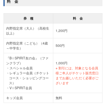
料 金
券 種
料 金
内野指定席（大人）（高校生
1,200円
以上）
内野指定席（こども）（4歳
500円
～中学生）
『B☆SPIRIT友の会』（ファ
ンクラブ）
1,000円
スペシャル会員
※ 割引には、対象となる会員
レギュラー会員（チケット
様ご本人がチケット販売窓口
コース・ショッピングコー
までお越しいただく必要がご
ス）
ざいます
V☆SPIRIT会員
キッズ会員
無料