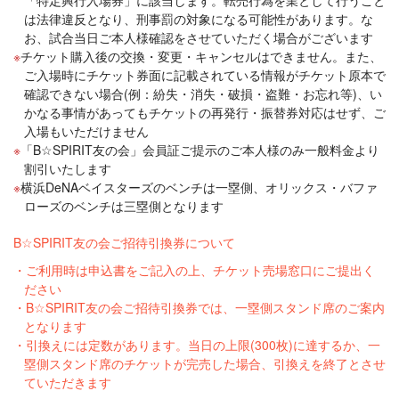
は法律違反となり、刑事罰の対象になる可能性があります。な
お、試合当日ご本人様確認をさせていただく場合がございます
チケット購入後の交換・変更・キャンセルはできません。また、
ご入場時にチケット券面に記載されている情報がチケット原本で
確認できない場合(例：紛失・消失・破損・盗難・お忘れ等)、い
かなる事情があってもチケットの再発行・振替券対応はせず、ご
入場もいただけません
「B☆SPIRIT友の会」会員証ご提示のご本人様のみ一般料金より
割引いたします
横浜DeNAベイスターズのベンチは一塁側、オリックス・バファ
ローズのベンチは三塁側となります
B☆SPIRIT友の会ご招待引換券について
ご利用時は申込書をご記入の上、チケット売場窓口にご提出く
ださい
B☆SPIRIT友の会ご招待引換券では、一塁側スタンド席のご案内
となります
引換えには定数があります。当日の上限(300枚)に達するか、一
塁側スタンド席のチケットが完売した場合、引換えを終了とさせ
ていただきます