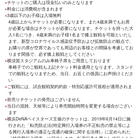
チケットのご購入は現金払いのみとなります
料金には消費税が含まれます
3歳以下のお子様は入場無料
4歳以上からチケットが必要になります。また4歳未満でもお席
が必要な場合はチケットが必要になります。チケットを持った大
人1名につき、4歳未満のお子様1名まで膝上観戦を可能といたし
ます。新型コロナウイルス感染症予防および拡散防止の観点で、
お隣りの席が空席であっても周辺のお客様との間隔を考慮してお
ります関係で、必ず膝上観戦としてください
横須賀スタジアムのみ車椅子席をご用意しております
車椅子でのご観戦も上記チケット料金適用となります。スタンド
での観戦となりますため、当日、お近くの係員にお声掛けくださ
い
ご観戦には、試合観戦契約約款・特別応援許可規程が適用されま
す
前売りチケットの発売はございません
当日の混雑、天候等により券売開始時間を変更する場合がござい
ます
横浜DeNAベイスターズ主催のチケットは、2019年6月14日に施
行された「転売防止法(特定興行入場券の不正転売の禁止等によ
る興行入場券の適正な流通の確保に関する法律)」に定められた
「特定興行入場券」に該当します。転売行為を業として行うこと