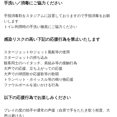
手洗い／消毒にご協力ください
手指消毒剤をスタジアムに設置しておりますので手指消毒をお願
いします
トイレ利用時の手洗い徹底にご協力ください
感染リスクの高い下記の応援行為を禁止いたします
スタージェットやジェット風船等の使用
スタージェットの持ち込み
観客同士のハイタッチ、肩組み等の接触行為
大声での応援、立ち上がっての応援
大声での球団歌や応援歌等の歌唱
トランペット・ホイッスル等の鳴り物応援
ファウルボールを追いかける行為
以下の応援行為でお楽しみください
プレイの度の拍手や通常の声援（自席で手をたたき歌う程度、大
声は避ける）