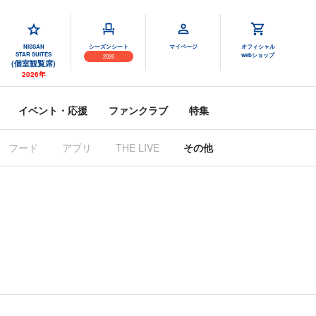
NISSAN
シーズンシート
マイページ
オフィシャル
STAR SUITES
webショップ
2026
(個室観覧席)
2026年
イベント・応援
ファンクラブ
特集
フード
アプリ
THE LIVE
その他