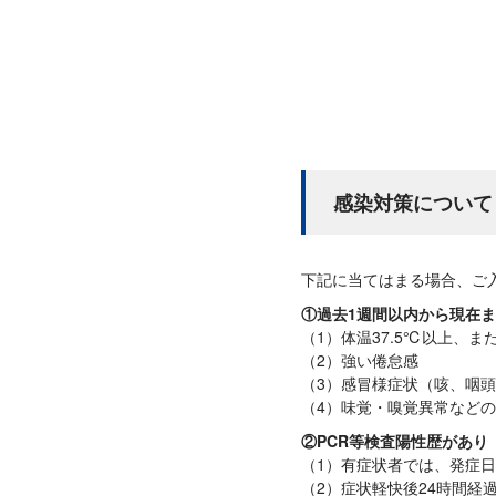
感染対策について
下記に当てはまる場合、ご
①過去1週間以内から現在ま
（1）体温37.5℃以上、
（2）強い倦怠感
（3）感冒様症状（咳、咽
（4）味覚・嗅覚異常など
②PCR等検査陽性歴があり
（1）有症状者では、発症日
（2）症状軽快後24時間経