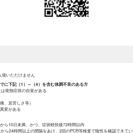
入場いただけません
でに下記（1）～（4）を含む体調不良のある方
または発熱症状の自覚がある
頭痛、息苦しさ等）
の異変がある
から10日未満、かつ、症状軽快後72時間以内
過から24時間以上の間隔をあけ、2回のPCR等検査で陰性を確認できて