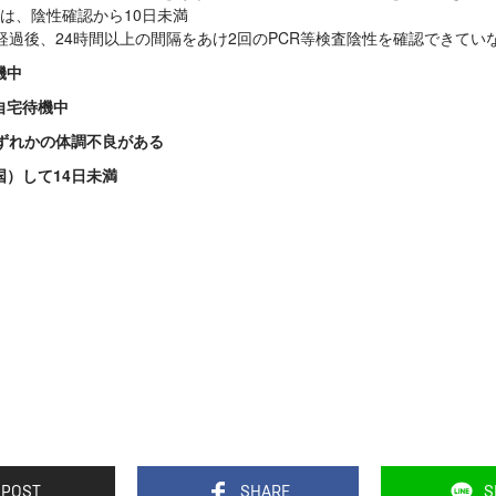
は、陰性確認から10日未満
経過後、24時間以上の間隔をあけ2回のPCR等検査陰性を確認できてい
機中
自宅待機中
ずれかの体調不良がある
）して14日未満
POST
SHARE
S