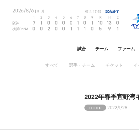
2026/8/6
横浜
17:45
試合終了
[THU]
1
2
3
4
5
6
7
8
9
R
H
E
7
1
0
0
0
0
1
0
1
10
13
0
阪神
0
0
2
0
0
1
1
1
0
5
9
1
横浜DeNA
試合
チーム
ファーム
すべて
選手・チーム
チケット
イ
2022年春季宜野
OTHER
2022/1/28