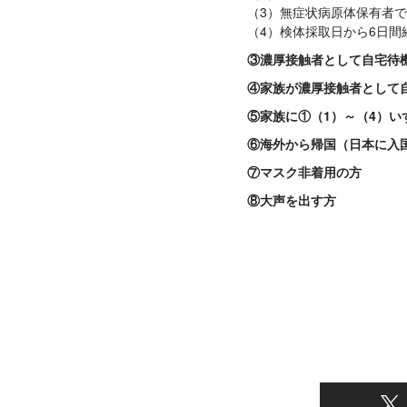
（3）無症状病原体保有者で
（4）検体採取日から6日間
③濃厚接触者として自宅待
④家族が濃厚接触者として
⑤家族に①（1）～（4）い
⑥海外から帰国（日本に入国
⑦マスク非着用の方
⑧大声を出す方