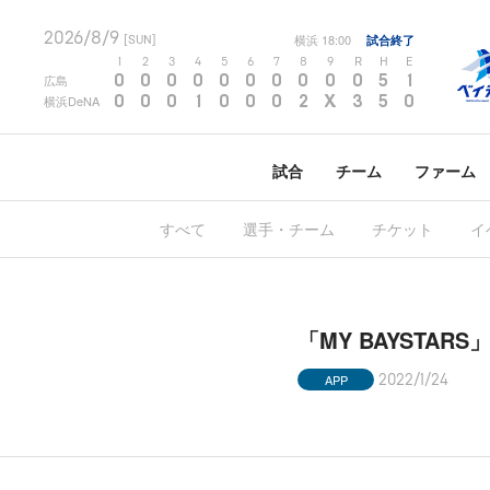
2026/8/9
横浜
18:00
試合終了
[SUN]
1
2
3
4
5
6
7
8
9
R
H
E
0
0
0
0
0
0
0
0
0
0
5
1
広島
0
0
0
1
0
0
0
2
X
3
5
0
横浜DeNA
試合
チーム
ファーム
すべて
選手・チーム
チケット
イ
「MY BAYSTA
APP
2022/1/24