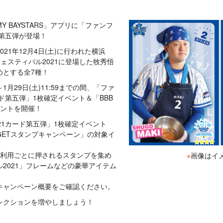
「MY BAYSTARS」アプリに「ファンフ
」第五弾が登場！
21年12月4日(土)に行われた横浜
フェスティバル2021に登場した牧秀悟
めとする全7種！
0～1月29日(土)11:59までの間、「ファ
ード第五弾」1枚確定イベント＆「BBB
ベントを開催！
21カード第五弾」1枚確定イベント
GETスタンプキャンペーン」の対象イ
ご利用ごとに押されるスタンプを集め
※
画像はイ
2021」フレームなどの豪華アイテム
キャンペーン概要をご確認ください。
レクションを増やしましょう！