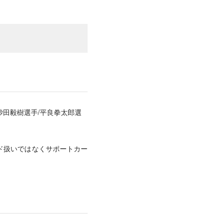
砂田毅樹選手/平良拳太郎選
ド扱いではなくサポートカー