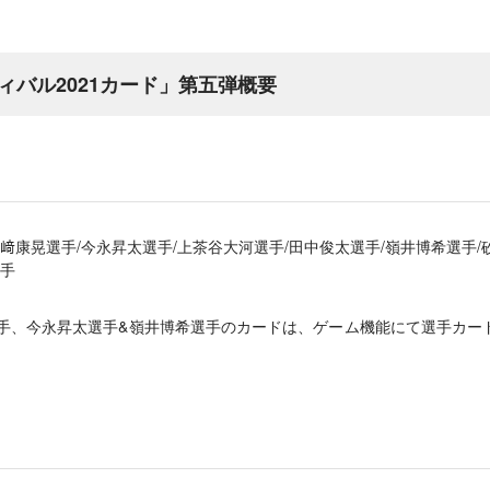
ィバル2021カード」第五弾概要
山﨑康晃選手/今永昇太選手/上茶谷大河選手/田中俊太選手/嶺井博希選手/
選手
手、今永昇太選手&嶺井博希選手のカードは、ゲーム機能にて選手カー