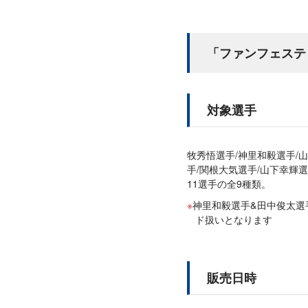
「ファンフェステ
対象選手
牧秀悟選手/神里和毅選手/
手/関根大気選手/山下幸輝
11選手の全9種類。
神里和毅選手&田中俊太選
ド扱いとなります
販売日時