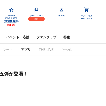
NISSAN
シーズンシート
マイページ
オフィシャル
STAR SUITES
webショップ
2026
(個室観覧席)
2026年
イベント・応援
ファンクラブ
特集
フード
アプリ
THE LIVE
その他
第五弾が登場！